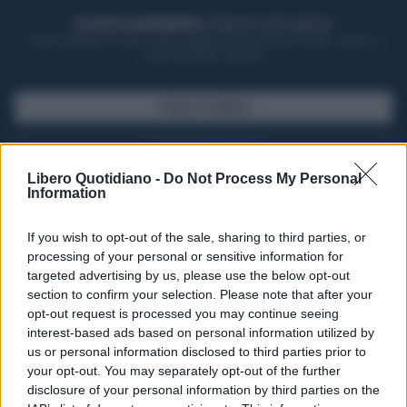
ACQUISTA UN ABBONAMENTO
OTTIENI DEI SUPER VANTAGGI
Potrai sfogliare la rivista online, leggere tutte le edizioni locali, ricevere a
casa il giornale cartaceo
SFOGLIA IL GIORNALE
ACQUISTA ABBONAMENTO
Libero Quotidiano -
Do Not Process My Personal
Information
If you wish to opt-out of the sale, sharing to third parties, or
processing of your personal or sensitive information for
targeted advertising by us, please use the below opt-out
section to confirm your selection. Please note that after your
opt-out request is processed you may continue seeing
interest-based ads based on personal information utilized by
us or personal information disclosed to third parties prior to
your opt-out. You may separately opt-out of the further
Seguici su Google Discover
disclosure of your personal information by third parties on the