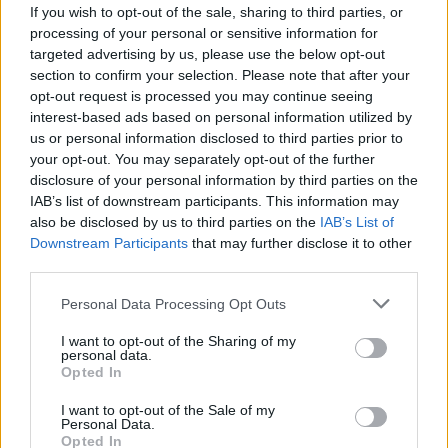
If you wish to opt-out of the sale, sharing to third parties, or
processing of your personal or sensitive information for
targeted advertising by us, please use the below opt-out
section to confirm your selection. Please note that after your
opt-out request is processed you may continue seeing
interest-based ads based on personal information utilized by
us or personal information disclosed to third parties prior to
your opt-out. You may separately opt-out of the further
Seguici su Google Discover
disclosure of your personal information by third parties on the
IAB’s list of downstream participants. This information may
Segui Libero Quotidiano su Google Discover
also be disclosed by us to third parties on the
IAB’s List of
Scegli Libero Quotidiano come fonte preferita
Downstream Participants
that may further disclose it to other
third parties.
SEZIONI
Personal Data Processing Opt Outs
I want to opt-out of the Sharing of my
SPETTACOLI
personal data.
Opted In
SCIENZA E TECH
I want to opt-out of the Sale of my
Personal Data.
Opted In