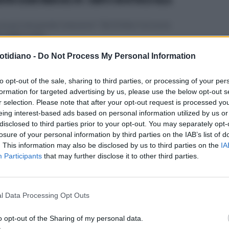
UOVA SEGRETARIA DEL PD: SUBITO UN ATTACCO ALLA
na piccola grande rivoluzione". Elly Schlein è la nuova
, batte a sorp...
otidiano -
Do Not Process My Personal Information
to opt-out of the sale, sharing to third parties, or processing of your per
formation for targeted advertising by us, please use the below opt-out s
r selection. Please note that after your opt-out request is processed y
eing interest-based ads based on personal information utilized by us or
disclosed to third parties prior to your opt-out. You may separately opt-
losure of your personal information by third parties on the IAB’s list of
. This information may also be disclosed by us to third parties on the
IA
Participants
that may further disclose it to other third parties.
l Data Processing Opt Outs
o opt-out of the Sharing of my personal data.