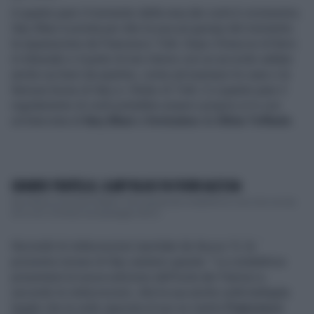
A quanto pare il momento della resa dei conti è vicinissimo.
Ilary Blasi è pronta per dire la sua sul gossip del momento:
la separazione da Francesco Totti. Dopo il braccio di ferro
in tribunale e il punto di non ritorno con un accordo saltato
anche sui beni da spartire, come ad esempio le case o le
famose borse di Ilary e i Rolex di Totti. E a quanto pare il
regolamento di conti potrebbe esserci proprio in tv con
un'intervista di
Ilary Blasi
a
Verissimo
da
Silvia Toffanin
.
GRANDE FRATELLO, ILARY BLASI FA FUORI ALESSIA
Ilary Blasi al Grande Fratello? Si fa sempre più insistente la voce che circola
da un po' di tempo sul passaggio del te...
Secondo le indiscrezioni riportate da
Nuovo Tv
, le
prossime mosse di Ilary saranno queste: "La conduttrice
presenterà la nuova edizione dell’Isola dei Famosi e,
secondo le indiscrezioni, dirà la sua anche sulla battaglia
legale che la vede opposta al suo ex marito
Francesco