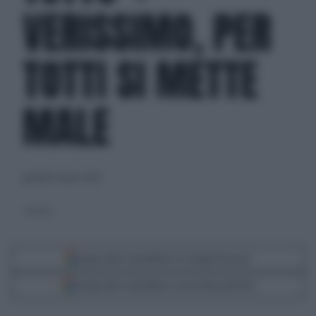
VERISSIMO, PER
TOTTI SI METTE
MALE
giovedì 9 marzo 2023
Ilary Blasi
Segui Libero Quotidiano su Google Discover
Scegli Libero Quotidiano come fonte preferita