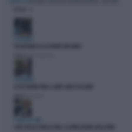
NAZIONALE, ILARY BLASI LA ASFALTA IN DIRETTA: "COSA SONO"
DURANTE IL GF
OPINIONI
LA POLEMICA
PER REPUBBLICA GLI OCCUPANTI SONO ANGELI
Politica
di Tommaso Montesano
L'EX PREMIER
LO DICE PERFINO PRODI: IL CAMPO LARGO È UN CASINO
Politica
di Elisa Calessi
IL LIBRO SUL COVID
COVID, MEGLIO IL MADE IN CHINA. LE AZIENDE ITALIANE SENZA ORDINI