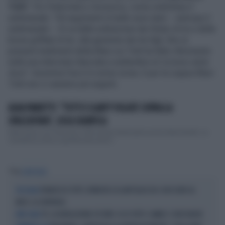
Totti
". Poi l’intervista a
Verissimo
, come sottolinea il
settimanale: "Gli argomenti in ballo sono tanti. – anticipa il
settimanale –. Si va dalla sottrazione dei Rolex di lui e delle
borse griffate di lei, alla gestione dei tre figli, fino ai
presunti tradimenti della Blasi cui Totti ha fatto riferimento
nella sua intervista rilasciata a settembre al
Corriere della
Sera
". Insomma l'ora X è ormai vicina. E per la coppia Blasi-
Totti non ci saranno più segreti.
ALBA PARIETTI: "TOTTI E ILARY? VOLATE SOPRA LA
SPAZZATURA", COSA SIGNIFICA
Della storia con Francesco Totti ed Ilary Blasi parla anche Alba Parietti. La
conduttrice entra a gamba tesa sull'ar...
Tag
ILARY BLASI
FRANCESCO TOTTI, RIVINCITA SU ILARY BLASI DA 1.600 EURO AL
VIE LEGALI
MESE: LA SENTENZA
TV, LA RIVOLUZIONE D'ESTATE: ECCO TUTTI I CAMBI E I VOLTI NUOVI
MESI CALDI