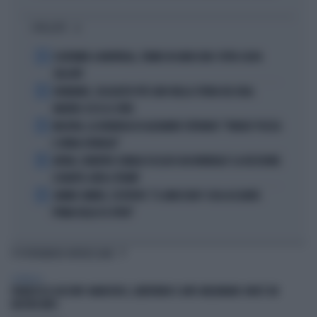
I PIÙ LETTI
1
ECATOMBE A MONTREAL, TENNIS IN GINOCCHIO: TUTTA COLPA
DELL'ATP
2
DIOMANDE, L'ACQUISTO PIÙ CARO NELLA STORIA DEL REAL
MADRID: ECCO LE CIFRE
3
MACRON, LA DENUNCIA DI ALEXANDR STEPANOV: "PARIGI? PUZZA
E URINA OVUNQUE"
4
ARTAN, L'ARBITRO SOMALO ESCLUSO DAI MONDIALI? LA DECISIONE:
SCHIAFFO-UEFA A TRUMP
5
JANNIK SINNER, L'ESPERTO: "IL GINOCCHIO? COSA ACCADRÀ
PRIMA DELLO US OPEN"
TI POTREBBERO INTERESSARE
SPETTACOLI
FRANCESCO GUCCINI? ANARCHICO, LIBERTARIO E ANTI-MELONIANO: NON È UN
NOSTRO MITO