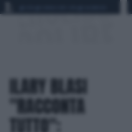
CEUTA
SCANDALO CONTE-COVID
CALCIOMERCATO
ILARY BLASI
"RACCONTA
TUTTO":