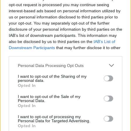
opt-out request is processed you may continue seeing
interest-based ads based on personal information utilized by
us or personal information disclosed to third parties prior to
your opt-out. You may separately opt-out of the further
Seguici su Google Discover
disclosure of your personal information by third parties on the
IAB’s list of downstream participants. This information may
Segui Libero Quotidiano su Google Discover
also be disclosed by us to third parties on the
IAB’s List of
Scegli Libero Quotidiano come fonte preferita
Downstream Participants
that may further disclose it to other
third parties.
SEZIONI
Personal Data Processing Opt Outs
I want to opt-out of the Sharing of my
SPETTACOLI
personal data.
Opted In
SCIENZA E TECH
I want to opt-out of the Sale of my
Personal Data.
Opted In
ALTRO
I want to opt-out of processing my
Personal Data for Targeted Advertising.
Opted In