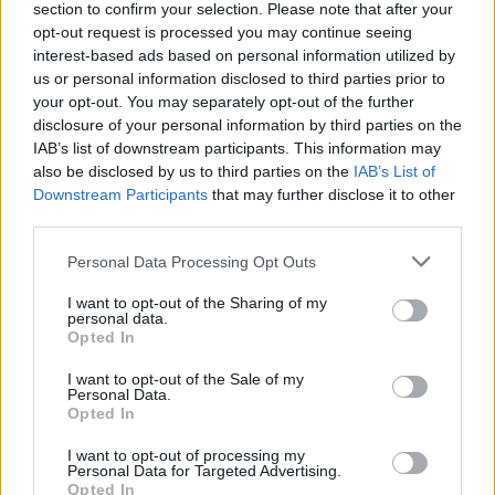
section to confirm your selection. Please note that after your
opt-out request is processed you may continue seeing
interest-based ads based on personal information utilized by
us or personal information disclosed to third parties prior to
your opt-out. You may separately opt-out of the further
Seguici su Google Discover
disclosure of your personal information by third parties on the
IAB’s list of downstream participants. This information may
Segui Libero Quotidiano su Google Discover
also be disclosed by us to third parties on the
IAB’s List of
Scegli Libero Quotidiano come fonte preferita
Downstream Participants
that may further disclose it to other
third parties.
SEZIONI
Personal Data Processing Opt Outs
I want to opt-out of the Sharing of my
SPETTACOLI
personal data.
Opted In
SCIENZA E TECH
I want to opt-out of the Sale of my
Personal Data.
Opted In
ALTRO
I want to opt-out of processing my
Personal Data for Targeted Advertising.
Opted In