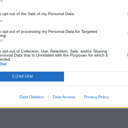
In
o opt-out of the Sale of my Personal Data.
In
to opt-out of processing my Personal Data for Targeted
ing.
In
o opt-out of Collection, Use, Retention, Sale, and/or Sharing
ersonal Data that Is Unrelated with the Purposes for which it
lected.
Out
CONFIRM
Data Deletion
Data Access
Privacy Policy