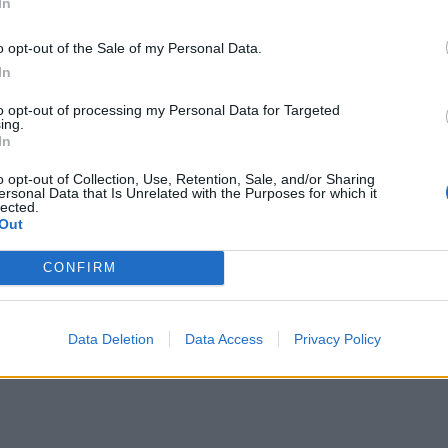
In
o opt-out of the Sale of my Personal Data.
In
to opt-out of processing my Personal Data for Targeted
ing.
In
o opt-out of Collection, Use, Retention, Sale, and/or Sharing
ersonal Data that Is Unrelated with the Purposes for which it
lected.
Out
CONFIRM
Data Deletion
Data Access
Privacy Policy