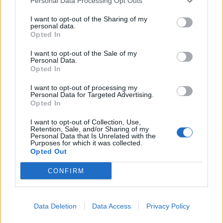
Personal Data Processing Opt Outs
I want to opt-out of the Sharing of my
SPETTACOLI
personal data.
Opted In
SCIENZA E TECH
I want to opt-out of the Sale of my
Personal Data.
Opted In
ALTRO
I want to opt-out of processing my
Personal Data for Targeted Advertising.
Opted In
I want to opt-out of Collection, Use,
Retention, Sale, and/or Sharing of my
Personal Data that Is Unrelated with the
Purposes for which it was collected.
Libero Shopping
Contatti
Pubblicità
Cookie policy
Privacy policy
Opted Out
Condizioni generali
Modello 231
Assistenza
Preferenze Privacy
CONFIRM
Editoriale Libero S.r.l. - Sede Legale: Via dell’Aprica 18, 20158 Milano -
Registro Imprese di Milano Monza Brianza Lodi: C.F. e P.IVA 06823221004 -
R.E.A. Milano n. 1690166 Cap. Soc. € 400.000,00 i.v.
Tutti i diritti riservati - ISSN (sito web): 2531-6370
Data Deletion
Data Access
Privacy Policy