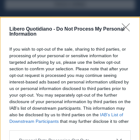
SFOGLIA IL GIORNALE
ACQUISTA ABBONAMENTO
Libero Quotidiano -
Do Not Process My Personal
Information
If you wish to opt-out of the sale, sharing to third parties, or
processing of your personal or sensitive information for
targeted advertising by us, please use the below opt-out
section to confirm your selection. Please note that after your
opt-out request is processed you may continue seeing
interest-based ads based on personal information utilized by
us or personal information disclosed to third parties prior to
your opt-out. You may separately opt-out of the further
Seguici su Google Discover
disclosure of your personal information by third parties on the
IAB’s list of downstream participants. This information may
Segui Libero Quotidiano su Google Discover
also be disclosed by us to third parties on the
IAB’s List of
Scegli Libero Quotidiano come fonte preferita
Downstream Participants
that may further disclose it to other
third parties.
SEZIONI