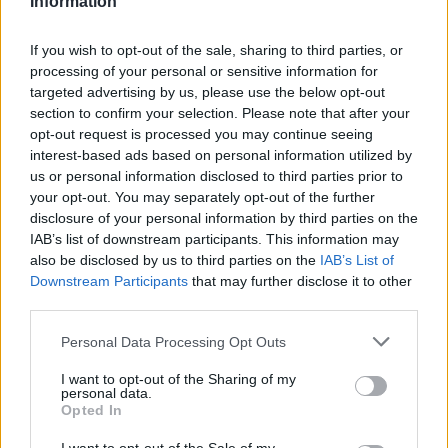
Information
If you wish to opt-out of the sale, sharing to third parties, or
processing of your personal or sensitive information for
targeted advertising by us, please use the below opt-out
section to confirm your selection. Please note that after your
opt-out request is processed you may continue seeing
interest-based ads based on personal information utilized by
us or personal information disclosed to third parties prior to
your opt-out. You may separately opt-out of the further
Seguici su Google Discover
disclosure of your personal information by third parties on the
IAB’s list of downstream participants. This information may
Segui Libero Quotidiano su Google Discover
also be disclosed by us to third parties on the
IAB’s List of
Scegli Libero Quotidiano come fonte preferita
Downstream Participants
that may further disclose it to other
third parties.
SEZIONI
Personal Data Processing Opt Outs
I want to opt-out of the Sharing of my
SPETTACOLI
personal data.
Opted In
SCIENZA E TECH