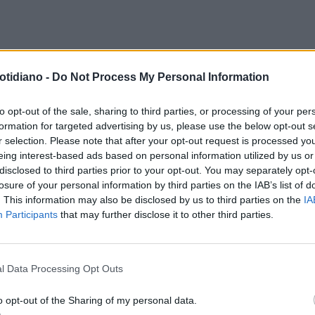
otidiano -
Do Not Process My Personal Information
to opt-out of the sale, sharing to third parties, or processing of your per
formation for targeted advertising by us, please use the below opt-out s
r selection. Please note that after your opt-out request is processed y
eing interest-based ads based on personal information utilized by us or
disclosed to third parties prior to your opt-out. You may separately opt-
losure of your personal information by third parties on the IAB’s list of
. This information may also be disclosed by us to third parties on the
IA
Participants
that may further disclose it to other third parties.
l Data Processing Opt Outs
o opt-out of the Sharing of my personal data.