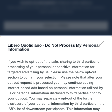
ACQUISTA UN ABBONAMENTO
OTTIENI DEI SUPER VANTAGGI
Potrai sfogliare la rivista online, leggere tutte le edizioni locali, ricevere a
casa il giornale cartaceo
SFOGLIA IL GIORNALE
ACQUISTA ABBONAMENTO
Libero Quotidiano -
Do Not Process My Personal
Information
If you wish to opt-out of the sale, sharing to third parties, or
processing of your personal or sensitive information for
targeted advertising by us, please use the below opt-out
section to confirm your selection. Please note that after your
opt-out request is processed you may continue seeing
interest-based ads based on personal information utilized by
us or personal information disclosed to third parties prior to
your opt-out. You may separately opt-out of the further
Seguici su Google Discover
disclosure of your personal information by third parties on the
IAB’s list of downstream participants. This information may
Segui Libero Quotidiano su Google Discover