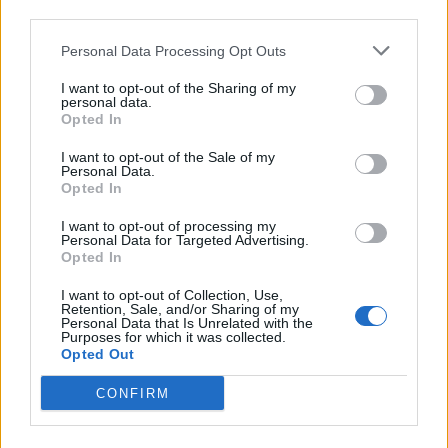
third parties.
SEZIONI
Personal Data Processing Opt Outs
I want to opt-out of the Sharing of my
SPETTACOLI
personal data.
Opted In
SCIENZA E TECH
I want to opt-out of the Sale of my
Personal Data.
Opted In
ALTRO
I want to opt-out of processing my
Personal Data for Targeted Advertising.
Opted In
I want to opt-out of Collection, Use,
Retention, Sale, and/or Sharing of my
Personal Data that Is Unrelated with the
Purposes for which it was collected.
Libero Shopping
Contatti
Pubblicità
Cookie policy
Privacy policy
Opted Out
Condizioni generali
Modello 231
Assistenza
Preferenze Privacy
CONFIRM
Editoriale Libero S.r.l. - Sede Legale: Via dell’Aprica 18, 20158 Milano -
Registro Imprese di Milano Monza Brianza Lodi: C.F. e P.IVA 06823221004 -
R.E.A. Milano n. 1690166 Cap. Soc. € 400.000,00 i.v.