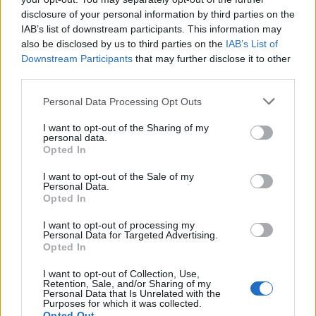
Seguici su Google Discover
disclosure of your personal information by third parties on the
IAB’s list of downstream participants. This information may
Segui Libero Quotidiano su Google Discover
also be disclosed by us to third parties on the
IAB’s List of
Scegli Libero Quotidiano come fonte preferita
Downstream Participants
that may further disclose it to other
third parties.
SEZIONI
Personal Data Processing Opt Outs
I want to opt-out of the Sharing of my
SPETTACOLI
personal data.
Opted In
SCIENZA E TECH
I want to opt-out of the Sale of my
Personal Data.
Opted In
ALTRO
I want to opt-out of processing my
Personal Data for Targeted Advertising.
Opted In
I want to opt-out of Collection, Use,
Retention, Sale, and/or Sharing of my
Personal Data that Is Unrelated with the
Purposes for which it was collected.
Libero Shopping
Contatti
Pubblicità
Cookie policy
Privacy policy
Opted Out