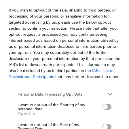
If you wish to opt-out of the sale, sharing to third parties, or
processing of your personal or sensitive information for
targeted advertising by us, please use the below opt-out
section to confirm your selection. Please note that after your
opt-out request is processed you may continue seeing
interest-based ads based on personal information utilized by
us or personal information disclosed to third parties prior to
your opt-out. You may separately opt-out of the further
Seguici su Google Discover
disclosure of your personal information by third parties on the
IAB’s list of downstream participants. This information may
Segui Libero Quotidiano su Google Discover
also be disclosed by us to third parties on the
IAB’s List of
Scegli Libero Quotidiano come fonte preferita
Downstream Participants
that may further disclose it to other
third parties.
SEZIONI
Personal Data Processing Opt Outs
I want to opt-out of the Sharing of my
SPETTACOLI
personal data.
Opted In
SCIENZA E TECH
I want to opt-out of the Sale of my
Personal Data.