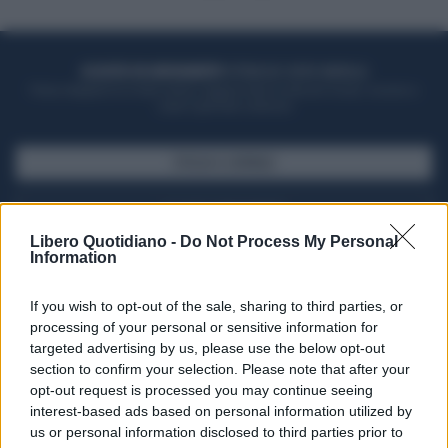
ACQUISTA UN ABBONAMENTO
OTTIENI DEI SUPER VANTAGGI
Potrai sfogliare la rivista online, leggere tutte le edizioni locali, ricevere a
casa il giornale cartaceo
SFOGLIA IL GIORNALE
ACQUISTA ABBONAMENTO
Libero Quotidiano -
Do Not Process My Personal
Information
If you wish to opt-out of the sale, sharing to third parties, or
processing of your personal or sensitive information for
targeted advertising by us, please use the below opt-out
section to confirm your selection. Please note that after your
opt-out request is processed you may continue seeing
interest-based ads based on personal information utilized by
us or personal information disclosed to third parties prior to