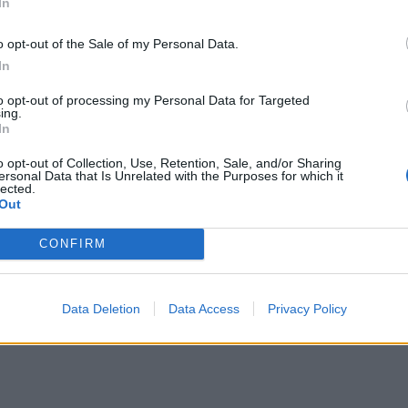
In
o opt-out of the Sale of my Personal Data.
In
to opt-out of processing my Personal Data for Targeted
ing.
In
o opt-out of Collection, Use, Retention, Sale, and/or Sharing
ersonal Data that Is Unrelated with the Purposes for which it
lected.
Out
CONFIRM
Data Deletion
Data Access
Privacy Policy