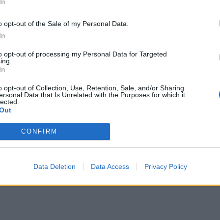
In
o opt-out of the Sale of my Personal Data.
In
to opt-out of processing my Personal Data for Targeted
ing.
In
o opt-out of Collection, Use, Retention, Sale, and/or Sharing
ersonal Data that Is Unrelated with the Purposes for which it
lected.
Out
CONFIRM
Data Deletion
Data Access
Privacy Policy