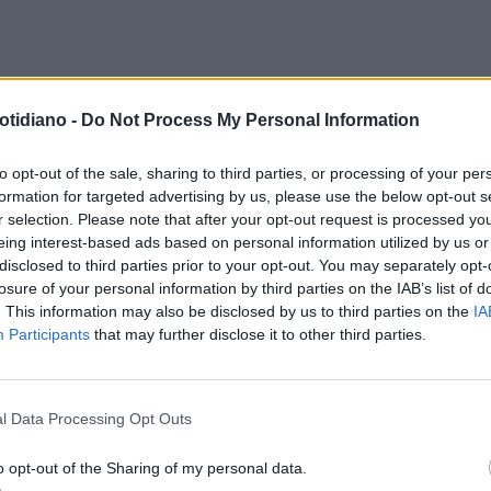
otidiano -
Do Not Process My Personal Information
to opt-out of the sale, sharing to third parties, or processing of your per
formation for targeted advertising by us, please use the below opt-out s
r selection. Please note that after your opt-out request is processed y
eing interest-based ads based on personal information utilized by us or
disclosed to third parties prior to your opt-out. You may separately opt-
losure of your personal information by third parties on the IAB’s list of
. This information may also be disclosed by us to third parties on the
IA
Participants
that may further disclose it to other third parties.
l Data Processing Opt Outs
o opt-out of the Sharing of my personal data.