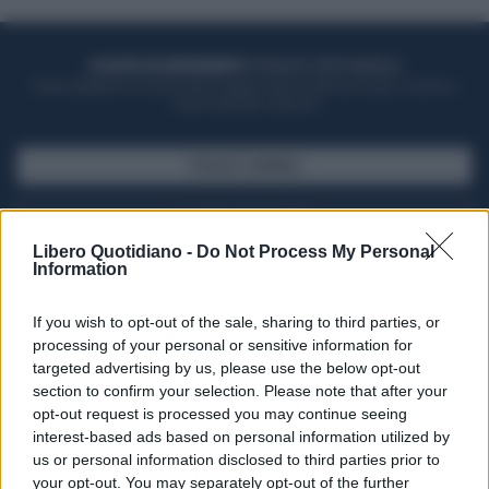
ACQUISTA UN ABBONAMENTO
OTTIENI DEI SUPER VANTAGGI
Potrai sfogliare la rivista online, leggere tutte le edizioni locali, ricevere a
casa il giornale cartaceo
SFOGLIA IL GIORNALE
ACQUISTA ABBONAMENTO
Libero Quotidiano -
Do Not Process My Personal
Information
If you wish to opt-out of the sale, sharing to third parties, or
processing of your personal or sensitive information for
targeted advertising by us, please use the below opt-out
section to confirm your selection. Please note that after your
opt-out request is processed you may continue seeing
interest-based ads based on personal information utilized by
us or personal information disclosed to third parties prior to
your opt-out. You may separately opt-out of the further