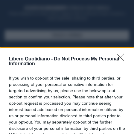
ACQUISTA UN ABBONAMENTO
OTTIENI DEI SUPER VANTAGGI
Potrai sfogliare la rivista online, leggere tutte le edizioni locali, ricevere a
casa il giornale cartaceo
SFOGLIA IL GIORNALE
ACQUISTA ABBONAMENTO
Libero Quotidiano -
Do Not Process My Personal
Information
If you wish to opt-out of the sale, sharing to third parties, or
processing of your personal or sensitive information for
targeted advertising by us, please use the below opt-out
section to confirm your selection. Please note that after your
opt-out request is processed you may continue seeing
interest-based ads based on personal information utilized by
us or personal information disclosed to third parties prior to
your opt-out. You may separately opt-out of the further
Seguici su Google Discover
disclosure of your personal information by third parties on the