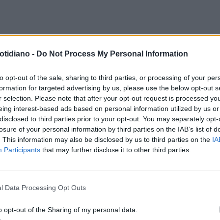
otidiano -
Do Not Process My Personal Information
to opt-out of the sale, sharing to third parties, or processing of your per
formation for targeted advertising by us, please use the below opt-out s
r selection. Please note that after your opt-out request is processed y
eing interest-based ads based on personal information utilized by us or
disclosed to third parties prior to your opt-out. You may separately opt-
losure of your personal information by third parties on the IAB’s list of
. This information may also be disclosed by us to third parties on the
IA
Participants
that may further disclose it to other third parties.
l Data Processing Opt Outs
o opt-out of the Sharing of my personal data.