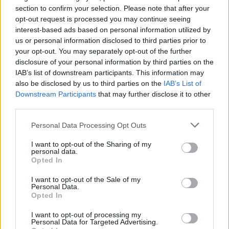
section to confirm your selection. Please note that after your
opt-out request is processed you may continue seeing
interest-based ads based on personal information utilized by
us or personal information disclosed to third parties prior to
your opt-out. You may separately opt-out of the further
Seguici su Google Discover
disclosure of your personal information by third parties on the
IAB’s list of downstream participants. This information may
Segui Libero Quotidiano su Google Discover
also be disclosed by us to third parties on the
IAB’s List of
Scegli Libero Quotidiano come fonte preferita
Downstream Participants
that may further disclose it to other
third parties.
SEZIONI
Personal Data Processing Opt Outs
I want to opt-out of the Sharing of my
SPETTACOLI
personal data.
Opted In
SCIENZA E TECH
I want to opt-out of the Sale of my
Personal Data.
Opted In
ALTRO
I want to opt-out of processing my
Personal Data for Targeted Advertising.