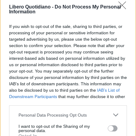
Libero Quotidiano -
Do Not Process My Personal
Information
If you wish to opt-out of the sale, sharing to third parties, or
processing of your personal or sensitive information for
targeted advertising by us, please use the below opt-out
section to confirm your selection. Please note that after your
opt-out request is processed you may continue seeing
interest-based ads based on personal information utilized by
us or personal information disclosed to third parties prior to
your opt-out. You may separately opt-out of the further
Seguici su Google Discover
disclosure of your personal information by third parties on the
IAB’s list of downstream participants. This information may
Segui Libero Quotidiano su Google Discover
also be disclosed by us to third parties on the
IAB’s List of
Scegli Libero Quotidiano come fonte preferita
Downstream Participants
that may further disclose it to other
third parties.
SEZIONI
Personal Data Processing Opt Outs
I want to opt-out of the Sharing of my
SPETTACOLI
personal data.
Opted In