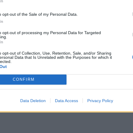
In
o opt-out of the Sale of my Personal Data.
In
to opt-out of processing my Personal Data for Targeted
ing.
In
o opt-out of Collection, Use, Retention, Sale, and/or Sharing
ersonal Data that Is Unrelated with the Purposes for which it
lected.
Out
CONFIRM
Data Deletion
Data Access
Privacy Policy