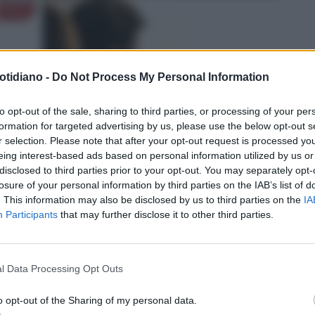
otidiano -
Do Not Process My Personal Information
to opt-out of the sale, sharing to third parties, or processing of your per
formation for targeted advertising by us, please use the below opt-out s
r selection. Please note that after your opt-out request is processed y
eing interest-based ads based on personal information utilized by us or
disclosed to third parties prior to your opt-out. You may separately opt-
losure of your personal information by third parties on the IAB’s list of
. This information may also be disclosed by us to third parties on the
IA
Participants
that may further disclose it to other third parties.
l Data Processing Opt Outs
o opt-out of the Sharing of my personal data.