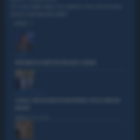
JANNIK SINNER, RE DI SHANGAI! IL COLPO CON CUI FA FUORI
TUTTI IN PIEDI
DJOKOVIC IN UNA MANCIATA DI MINUTI
OPINIONI
IL CASO
FRATOIANNI USA I MORTI PER ATTACCARE IL GOVERNO
SILENZIO SOSPETTO
SCHLEIN E CONTE TACCIONO PER NON PERDERE I VOTI DEL SINDACATO
MILITANTE
Politica
di Pietro Senaldi