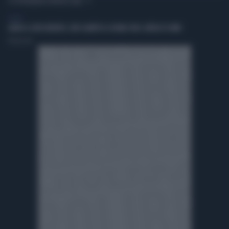
TI POTREBBERO INTERESSARE
SPORT
ADDIO A LIVIO BERRUTI, ORO OLIMPICO A ROMA 1960: AVEVA 87 ANNI
Redazione