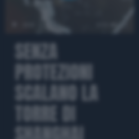
00:00
01:53
SENZA
PROTEZIONI
SCALANO LA
TORRE DI
SHANGHAI