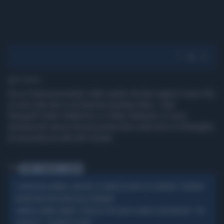
1' di lettura
Ecco l'impressionante video girato da due ragazzi russi che
si sono lanciati in un'impresa spettacolare. I due
fotografi Vadim Makhorov e Vitaliy Raskalov si sono
arrampicati senza alcuna protezione sulla torre di Shanghai,
la seconda più alta del mondo.
Tag
TORRE
SHANGAI
SCALATA
SINNER, DJOKOVIC SI CONFESSA DOPO LA SCONFITTA: "FEDERER
IL RETROSCENA
MI METTEVA PRESSIONE DALLA TRIBUNA"
JANNIK SINNER, STUPISCE TUTTI DOPO IL MATCH CON DJOKOVIC: "UN
IMMENSO
SEGRETO?", LEZIONE DI SPORT