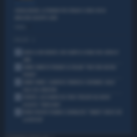
TRA LA GENTE
GIORGIA MELONI, LA FERMANO PER STRADA? IL VIDEO CHE FA
IMPAZZIRE GIUSEPPE CONTE
Politica
di
I PIÙ LETTI
1
ADDIO A LIVIO BERRUTI, ORO OLIMPICO A ROMA 1960: AVEVA 87
ANNI
2
JANNIK SINNER FA TREMARE GLI ITALIANI: "NON SONO ANCORA
PRONTO"
3
JANNIK SINNER, CLAMOROSO: RINUNCIA A CINCINNATI, GIALLO
SULLE SUE CONDIZIONI
4
JUVENTUS, ALESSANDRO DEL PIERO STREGATO DAL NUOVO
ACQUISTO: "TANTA ROBA"
5
NOVAK DJOKOVIC FULMINA IL GIORNALISTA: "SINNER? CONOSCI GIÀ
LA RISPOSTA"