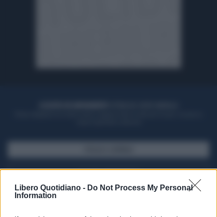
ACQUISTA UN ABBONAMENTO
OTTIENI DEI SUPER VANTAGGI
Potrai sfogliare la rivista online, leggere tutte le edizioni locali, ricevere a
casa il giornale cartaceo
SFOGLIA IL GIORNALE
ACQUISTA ABBONAMENTO
Libero Quotidiano -
Do Not Process My Personal
Information