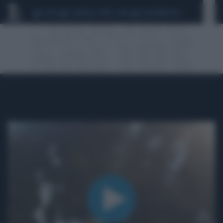
CEUTA
SCANDALO CONTE-COVID
CALCIOMERCATO