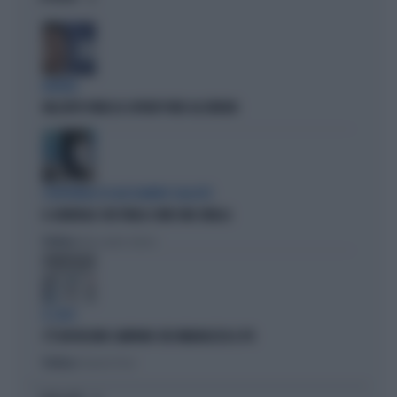
BUFERA
NELL'ATTO PATACCA COPIATI PURE GLI ERRORI
L'EDITORIALE DI ALESSANDRO SALLUSTI
IL GENERALE CHE PARLA COME UNA SIBILLA
Politica
di Alessandro Sallusti
IL CASO
C'È UN FASSINO CAMPANO CHE IMBARAZZA IL PD
Politica
di Daniele Priori