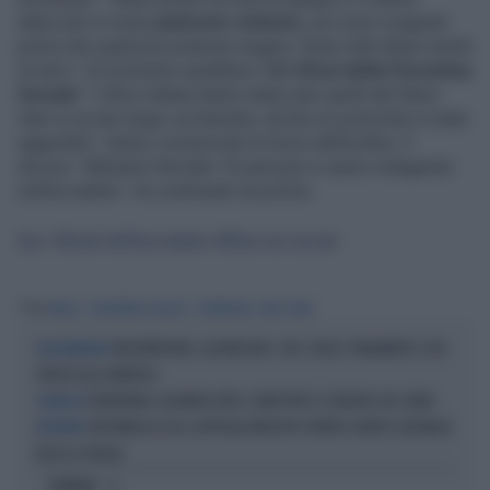
attaccati in modo
piuttosto violento
, poi sono scappati
prima che qualcuno potesse reagire. Erano tutti ultras vestiti
di nero". Al momento sarebbero
16 i tifosi della Fiorentina
fermati
. "I tifosi italiani hanno attaccato quelli del West
Ham in un bar lungo via Rytirska. Anche un poliziotto è stato
aggredito", hanno comunicato le forze dell'ordine. E
ancora: "Abbiamo fermato 16 persone e siamo indagando
sull'accaduto", ha continuato la polizia.
Qui i filmati dell'accaduto diffusi sui social
Tag
PRAGA
CONFERENCE LEAGUE
FIORENTINA
WEST HAM
MASTANTUONO, ALAJBEGOVIC, PAZ, YILDIZ: FINALMENTE SI DÀ
CALCIOMERCATO
SPAZIO ALLA FANTASIA
FIORENTINA, IN ARRIVO ATTA: L'OBIETTIVO È L'EUROPA CHE CONTA
COLPACCIO
REPUBBLICA CECA, BOTTIGLIE MOLOTOV CONTRO CENTRO CULTURALE
ATTENTATO
RUSSO A PRAGA
OPINIONI