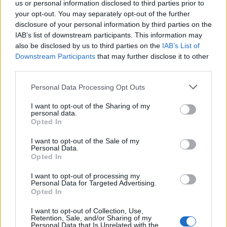
us or personal information disclosed to third parties prior to
your opt-out. You may separately opt-out of the further
Seguici su Google Discover
disclosure of your personal information by third parties on the
IAB’s list of downstream participants. This information may
Segui Libero Quotidiano su Google Discover
also be disclosed by us to third parties on the
IAB’s List of
Scegli Libero Quotidiano come fonte preferita
Downstream Participants
that may further disclose it to other
third parties.
SEZIONI
Personal Data Processing Opt Outs
I want to opt-out of the Sharing of my
SPETTACOLI
personal data.
Opted In
SCIENZA E TECH
I want to opt-out of the Sale of my
Personal Data.
Opted In
ALTRO
I want to opt-out of processing my
Personal Data for Targeted Advertising.
Opted In
I want to opt-out of Collection, Use,
Retention, Sale, and/or Sharing of my
Personal Data that Is Unrelated with the