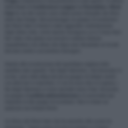
Praga
si trasforma in una polveriera a cielo aperto. In attesa
della finale di
Conference League
tra
Fiorentina
e
West
Ham
le vie del centro sono state prese d'assalto dai tifosi
delle due frange. Nel pomeriggio un gruppo di sostenitori
del West Ham in festa è stato aggredito violentemente
dagli ultras viola, come riporta
Hooligans.cz
e il
Daily Mail.
Nei video che girano sui social si vedono diverse
inquadrature con ultras che dopo aver devastato un locale
lanciano sedie e accendono fumogeni.
Stando alla ricostruzione del quotidiano inglese tutto
sarebbe nato quando i fan degli Hammers, che bevevano in
un bar, sono stati attaccati da un gruppo di italiani vestiti
con abiti neri e maschere. E con la voce che si è sparsa, i
fan degli Hammers si sono spostati verso il bar. Sul posto,
un gruppo di
polizia antisommossa
si è avvicinato per
impedire ai due gruppi di scontrarsi. Non è chiaro se
qualcuno sia rimasto ferito.
Un tifoso del West Ham che ha assistito alle scene ha
dichiarato: "Hanno preso di mira un gruppo e li hanno