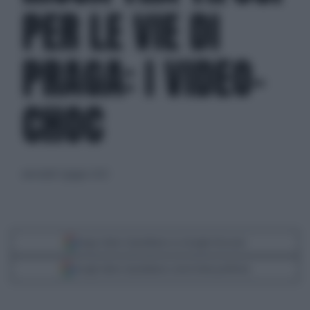
PER LE VIE DI
PRAGA: I VIDEO-
CHOC
mercoledì 7 giugno 2023
Segui Libero Quotidiano su Google Discover
Scegli Libero Quotidiano come fonte preferita