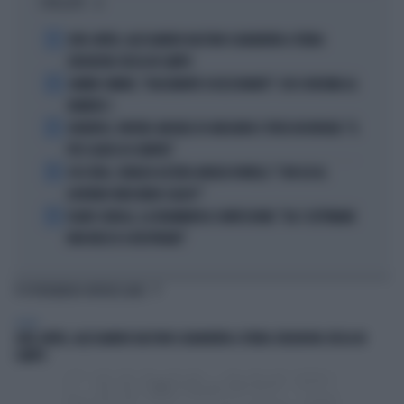
I PIÙ LETTI
1
JUVE-INTER, ALESSANDRO BASTONI SCARAVENTA A TERRA
ZHEGROVA: RISSA IN CAMPO
2
JANNIK SINNER, "DOLCEMENTE OSSESSIONATO": CHI SI INCHINA AL
NUMERO 1
3
JUVENTUS, PAPERE-MICHELE DI GREGORIO E TIFOSI IN RIVOLTA: "IL
PIÙ SCARSO DI SEMPRE"
4
4 DI SERA, SENALDI AZZERA ANGELO BONELLI: "CON LUI AL
GOVERNO FARÀ MENO CALDO?"
5
FLAVIO COBOLLI, LA DRAMMATICA CONFESSIONE: "DA 3 SETTIMANE
NON RIESCO A RESPIRARE"
TI POTREBBERO INTERESSARE
SPORT
JUVE-INTER, ALESSANDRO BASTONI SCARAVENTA A TERRA ZHEGROVA: RISSA IN
CAMPO