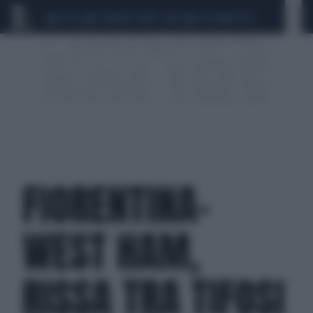
CEUTA
SCANDALO CONTE-COVID
CALCIOMERCATO
FIORENTINA-
WEST HAM,
RISSA TRA TIFOSI