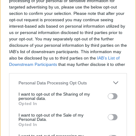
processing of your personal or sensitive information for
targeted advertising by us, please use the below opt-out
section to confirm your selection. Please note that after your
opt-out request is processed you may continue seeing
interest-based ads based on personal information utilized by
us or personal information disclosed to third parties prior to
your opt-out. You may separately opt-out of the further
Seguici su Google Discover
disclosure of your personal information by third parties on the
IAB’s list of downstream participants. This information may
Segui Libero Quotidiano su Google Discover
also be disclosed by us to third parties on the
IAB’s List of
Scegli Libero Quotidiano come fonte preferita
Downstream Participants
that may further disclose it to other
third parties.
SEZIONI
Personal Data Processing Opt Outs
I want to opt-out of the Sharing of my
SPETTACOLI
personal data.
Opted In
SCIENZA E TECH
I want to opt-out of the Sale of my
Personal Data.
Opted In
ALTRO