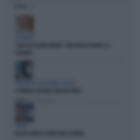
OPINIONI
LA PREMIER
"DOVE VA IN VACANZA MELONI". E UNA DATA DA SEGNARE: IL 4
SETTEMBRE
L'EDITORIALE DI ALESSANDRO SALLUSTI
IL GENERALE CHE PARLA COME UNA SIBILLA
Politica
di Alessandro Sallusti
BUFERA
NELL'ATTO PATACCA COPIATI PURE GLI ERRORI