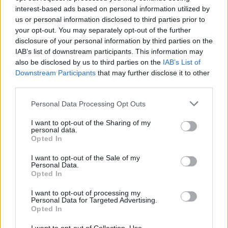
interest-based ads based on personal information utilized by
us or personal information disclosed to third parties prior to
your opt-out. You may separately opt-out of the further
Seguici su Google Discover
disclosure of your personal information by third parties on the
IAB’s list of downstream participants. This information may
Segui Libero Quotidiano su Google Discover
also be disclosed by us to third parties on the
IAB’s List of
Scegli Libero Quotidiano come fonte preferita
Downstream Participants
that may further disclose it to other
third parties.
SEZIONI
Personal Data Processing Opt Outs
I want to opt-out of the Sharing of my
SPETTACOLI
personal data.
Opted In
SCIENZA E TECH
I want to opt-out of the Sale of my
Personal Data.
Opted In
ALTRO
I want to opt-out of processing my
Personal Data for Targeted Advertising.
Opted In