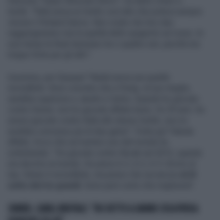
francese "Super Moscato Show'", ha detto chiaro e
tondo: "Rafa aveva un livello così alto che poteva sempre
vincere il Roland Garros. Non credo che loro due
raggiungeranno mai la qualità dello spagnolo sul rosso. Ai
suoi tempi le finali duravano tre o quattro set, perché era
troppo forte per gli altri".
Insomma, per Gasquet "Nadal aveva una qualità
incredibile. Sono convinto che a Parigi, al suo meglio,
sarebbe superiore a Jannik e Carlos. Quando ho giocato
contro Sinner, non ho giocato affatto bene. Ho 39 anni. Se
avessi giocato contro Rafa allo stesso livello, non mi
avrebbe concesso più di due game". Finita qui? Niente
affatto. Ecco che sul numero uno del mondo ha
sottolineato: "Ho giocato contro Novak nel 2015, quando
era decimo al mondo. Ho perso 6-2, 6-2, 6-3. Ed ero al
top. Sinner è incredibile, ma penso che sia ancora
al di
sotto dei tre grandi.
Sono però certo che migliorerà".
SINNER, CAHILL BRUTALE: "HO DETTO A JANNIK COSA PENSA