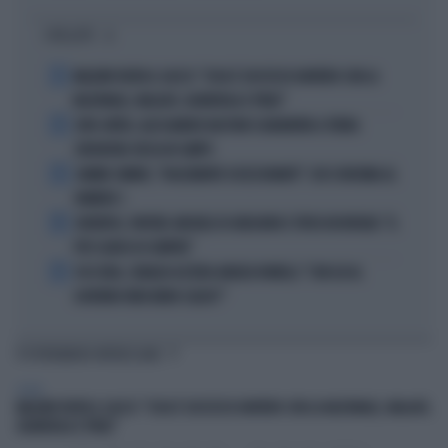
I PIÙ LETTI
1
MALDINI VUOTA IL SACCO: "COSA È SUCCESSO DAVVERO CON LA
NAZIONALE, MALAGÒ, GUARDIOLA E PIRLO"
2
JUVE-INTER, ALESSANDRO BASTONI SCARAVENTA A TERRA
ZHEGROVA: RISSA IN CAMPO
3
JANNIK SINNER, "DOLCEMENTE OSSESSIONATO": CHI SI INCHINA AL
NUMERO 1
4
JUVENTUS, PAPERE-MICHELE DI GREGORIO E TIFOSI IN RIVOLTA: "IL
PIÙ SCARSO DI SEMPRE"
5
4 DI SERA, SENALDI AZZERA ANGELO BONELLI: "CON LUI AL
GOVERNO FARÀ MENO CALDO?"
TI POTREBBERO INTERESSARE
SPORT
MALDINI VUOTA IL SACCO: "COSA È SUCCESSO DAVVERO CON LA NAZIONALE, MALAGÒ,
GUARDIOLA E PIRLO"