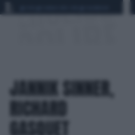
CEUTA
SCANDALO CONTE-COVID
CALCIOMERCATO
JANNIK SINNER,
RICHARD
GASQUET