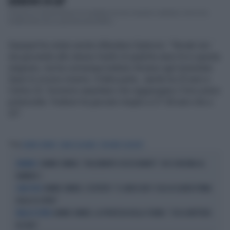
DJOKOVIC DI LUI"
Il tennis di Jannik Sinner è il risultato di una crescita costante, che lo ha
trasformato da un giovane prometten...
Gasquet ha voluto anche difendere Djokovic: "Novak non
sta giocando allo stesso livello di qualche anno fa in questa
stagione, ma ha comunque battuto Alcaraz agli Australian
Open lo scorso inverno. D'altra parte, Jannik ha 23 anni e
Carlos 22. Dovremo aspettare che raggiungano il loro pieno
potenziale. Federer ha giocato meglio a 27-28 anni che a
22".
Tag
JANNIK SINNER
CARLOS ALCARAZ
RICHARD GASQUET
JANNIK SINNER, "DOLCEMENTE OSSESSIONATO": CHI SI INCHINA AL
NUMERO 1
NUMERO 1
JANNIK SINNER, L'ESPERTO: "IL GINOCCHIO? COSA ACCADRÀ PRIMA
GUAI FISICI
DELLO US OPEN"
JANNIK SINNER, LA PROFEZIA DELLA STUBBS: "CHI LO METTERÀ
PALLA DI VETRO
IN CRISI"