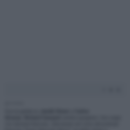
1' di lettura
Doccia gelata su
Jannik Sinner
e
Carlos
Alcaraz. Richard Gasquet
sembra spegnere i loro sogni.
L'ex tennista francese, intervenuto nel corso del podcast