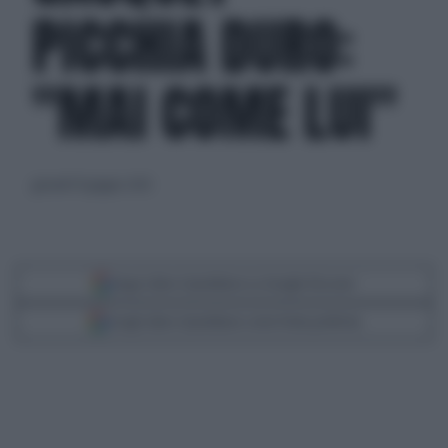
PICCHIA DURO:
"MAI COME LUI"
giovedì 19 giugno 2025
Segui Libero Quotidiano su Google Discover
Scegli Libero Quotidiano come fonte preferita