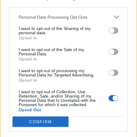
third parties.
SEZIONI
Personal Data Processing Opt Outs
I want to opt-out of the Sharing of my
SPETTACOLI
personal data.
Opted In
SCIENZA E TECH
I want to opt-out of the Sale of my
Personal Data.
Opted In
ALTRO
I want to opt-out of processing my
Personal Data for Targeted Advertising.
Opted In
I want to opt-out of Collection, Use,
Retention, Sale, and/or Sharing of my
Personal Data that Is Unrelated with the
Purposes for which it was collected.
Libero Shopping
Contatti
Pubblicità
Cookie policy
Privacy policy
Opted Out
Condizioni generali
Modello 231
Assistenza
Preferenze Privacy
CONFIRM
Editoriale Libero S.r.l. - Sede Legale: Via dell’Aprica 18, 20158 Milano -
Registro Imprese di Milano Monza Brianza Lodi: C.F. e P.IVA 06823221004 -