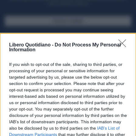
casa il giornale cartaceo
SFOGLIA IL GIORNALE
ACQUISTA ABBONAMENTO
Libero Quotidiano -
Do Not Process My Personal
Information
If you wish to opt-out of the sale, sharing to third parties, or
processing of your personal or sensitive information for
targeted advertising by us, please use the below opt-out
section to confirm your selection. Please note that after your
opt-out request is processed you may continue seeing
interest-based ads based on personal information utilized by
us or personal information disclosed to third parties prior to
your opt-out. You may separately opt-out of the further
Seguici su Google Discover
disclosure of your personal information by third parties on the
IAB’s list of downstream participants. This information may
Segui Libero Quotidiano su Google Discover
also be disclosed by us to third parties on the
IAB’s List of
Scegli Libero Quotidiano come fonte preferita
Downstream Participants
that may further disclose it to other