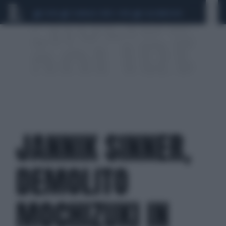
CEUTA
SCANDALO CONTE-COVID
CALCIOMERCATO
JANNIK SINNER,
DEMOLITO
MOCHIZUKI IN