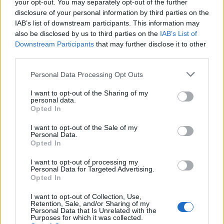
your opt-out. You may separately opt-out of the further
Seguici su Google Discover
disclosure of your personal information by third parties on the
IAB’s list of downstream participants. This information may
Segui Libero Quotidiano su Google Discover
also be disclosed by us to third parties on the
IAB’s List of
Scegli Libero Quotidiano come fonte preferita
Downstream Participants
that may further disclose it to other
third parties.
SEZIONI
Personal Data Processing Opt Outs
I want to opt-out of the Sharing of my
SPETTACOLI
personal data.
Opted In
SCIENZA E TECH
I want to opt-out of the Sale of my
Personal Data.
Opted In
ALTRO
I want to opt-out of processing my
Personal Data for Targeted Advertising.
Opted In
I want to opt-out of Collection, Use,
Retention, Sale, and/or Sharing of my
Personal Data that Is Unrelated with the
Purposes for which it was collected.
Libero Shopping
Contatti
Pubblicità
Cookie policy
Privacy policy