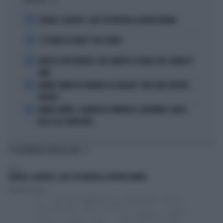
I PIÙ LETTI
1
LUKAKU, VLAHOVIC, LEAO: IN TURCHIA LA NUOVA ARABIA
2
“IL TRONO DI SPADE” VA A TEATRO
3
ADDIO A LIVIO BERRUTI, ORO OLIMPICO A ROMA 1960: AVEVA 87
ANNI
4
JANNIK SINNER FA TREMARE GLI ITALIANI: "NON SONO ANCORA
PRONTO"
5
JANNIK SINNER, CLAMOROSO: RINUNCIA A CINCINNATI, GIALLO
SULLE SUE CONDIZIONI
TI POTREBBERO INTERESSARE
SPORT
LUKAKU, VLAHOVIC, LEAO: IN TURCHIA LA NUOVA ARABIA
Daniele Dell'Orco