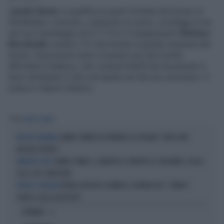
Jannik Sinner
si qualifica ai quarti di finale del torneo di
Wimbledon. L'azzurro, campione in carica, sconfigge in tre
set con il punteggio di 6-3 7-6 6-3 il giapponese
Shintaro
Mochizuki
, numero 151 del mondo e grande sorpresa del
torneo. Al prossimo turno il numero uno del mondo
affronterà il tedesco Jan-Lennard Struff che ha passato il
turno sfruttando il ritiro nel quinto set del suo avversario, il
polacco Hubert Hurkacz.
Tag
JANNIK SINNER
JANNIK SINNER FA TREMARE GLI ITALIANI: "NON SONO
BYE BYE CINCINNATI
ANCORA PRONTO"
JANNIK SINNER, CLAMOROSO: RINUNCIA A CINCINNATI, GIALLO
ANNUNCIO-CHOC
SULLE SUE CONDIZIONI
NOVAK DJOKOVIC FULMINA IL GIORNALISTA: "SINNER?
ATTIMI DI TENSIONE
CONOSCI GIÀ LA RISPOSTA"
OPINIONI