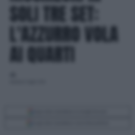
SOLI TRE SET:
L'AZZURRO VOLA
AI QUARTI
di
domenica 5 luglio 2026
Segui Libero Quotidiano su Google Discover
Scegli Libero Quotidiano come fonte preferita