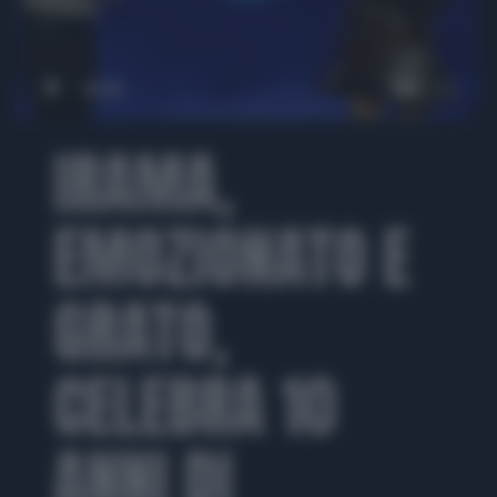
00:00
IRAMA,
EMOZIONATO E
GRATO,
CELEBRA 10
ANNI DI