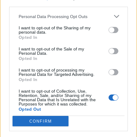
third parties.
SEZIONI
Personal Data Processing Opt Outs
I want to opt-out of the Sharing of my
SPETTACOLI
personal data.
Opted In
SCIENZA E TECH
I want to opt-out of the Sale of my
Personal Data.
Opted In
ALTRO
I want to opt-out of processing my
Personal Data for Targeted Advertising.
Opted In
I want to opt-out of Collection, Use,
Retention, Sale, and/or Sharing of my
Personal Data that Is Unrelated with the
Purposes for which it was collected.
Libero Shopping
Contatti
Pubblicità
Cookie policy
Privacy policy
Opted Out
Condizioni generali
Modello 231
Assistenza
Preferenze Privacy
CONFIRM
Editoriale Libero S.r.l. - Sede Legale: Via dell’Aprica 18, 20158 Milano -
Registro Imprese di Milano Monza Brianza Lodi: C.F. e P.IVA 06823221004 -