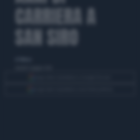
CARRIERA A
SAN SIRO
di TMNews
venerdì 12 giugno 2026
Segui Libero Quotidiano su Google Discover
Scegli Libero Quotidiano come fonte preferita