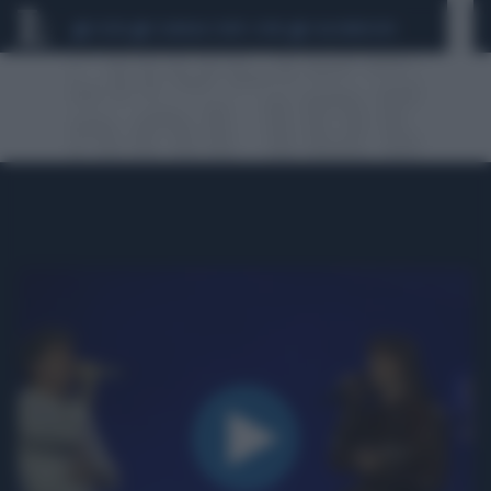
CEUTA
SCANDALO CONTE-COVID
CALCIOMERCATO