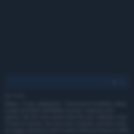
2' di lettura
Milano, 12 giu. (askanews) - L'emozione è evidente, Irama
è quasi incredulo dell'affetto ricevuto, ringrazia a più
riprese i fan che sono venuti a San Siro per celebrare i suoi
10 anni di carriera. Uno show ben costruito, pensato come
un viaggio attraverso tutte le anime della sua musica e della