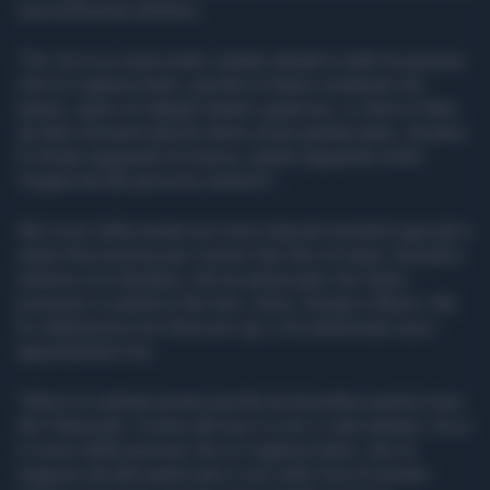
sua evoluzione artistica.
"Per me è un onore poter cantare davanti a tutte le persone
che mi vogliono bene, perché mi hanno sostenuto nel
tempo, spero di ridargli indietro qualcosa. Lo show è fatto
da tanti momenti dal più intimo al più spettacolare, diciamo.
Si divide seguendo la musica, quindi seguendo molto
l'organicità del percorso artistico".
Nel corso della serata non sono mancati momenti speciali e
ospiti d'eccezione per il primo San Siro di Irama. Sul palco
insieme a lui Annalisa, che ha annunciato che l'anno
prossimo si esibirà a San Siro, Arisa, Giorgia e Rkomi. Ma
le celebrazioni non finiscono qui, e ha annunciato nuovi
appuntamenti live.
"Allora mi vedrete presto perché da dicembre partirà il tour
dei Palazzetti, il nome del tour è a chi ci sarà sempre. Ecco
in onore delle persone che mi vogliono bene, che mi
seguono da tutti questi anni e non vedo l'ora di iniziare