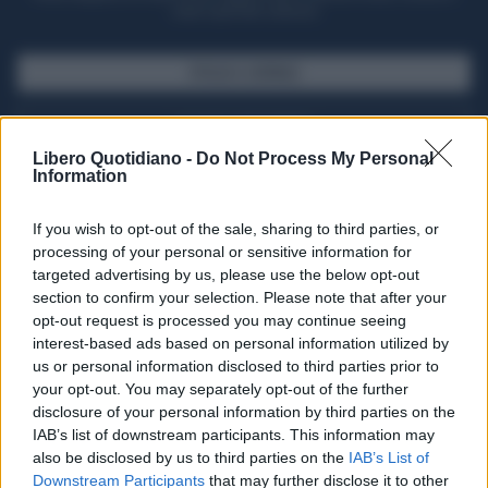
casa il giornale cartaceo
SFOGLIA IL GIORNALE
ACQUISTA ABBONAMENTO
Libero Quotidiano -
Do Not Process My Personal
Information
If you wish to opt-out of the sale, sharing to third parties, or
processing of your personal or sensitive information for
targeted advertising by us, please use the below opt-out
section to confirm your selection. Please note that after your
opt-out request is processed you may continue seeing
interest-based ads based on personal information utilized by
us or personal information disclosed to third parties prior to
your opt-out. You may separately opt-out of the further
Seguici su Google Discover
disclosure of your personal information by third parties on the
IAB’s list of downstream participants. This information may
Segui Libero Quotidiano su Google Discover
also be disclosed by us to third parties on the
IAB’s List of
Scegli Libero Quotidiano come fonte preferita
Downstream Participants
that may further disclose it to other