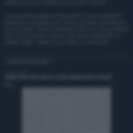
questo nuovo tour, questo nuovo mondo insieme".
Tra i prossimi impegni di Irama anche la nuova avventura
televisiva come giudice di X Factor. Sul palco del Meazza
ha raccontato: "Mi sto divertendo molto ma è anche difficile
dire sì o no di fronte a giovani che sono lì inseguendo un
grande sogno". Intanto il suo sogno si è realizzato.
TI POTREBBERO INTERESSARE
TV NEWS - ASKANEWS
SPAGNA-ITALIA, PRIMI CONTROLLI A TURISTI ITALIANI IN ARRIVO A MADRID
TMNews