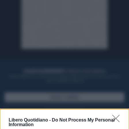
ACQUISTA UN ABBONAMENTO
OTTIENI DEI SUPER VANTAGGI
Potrai sfogliare la rivista online, leggere tutte le edizioni locali, ricevere a
casa il giornale cartaceo
SFOGLIA IL GIORNALE
ACQUISTA ABBONAMENTO
Libero Quotidiano -
Do Not Process My Personal
Information