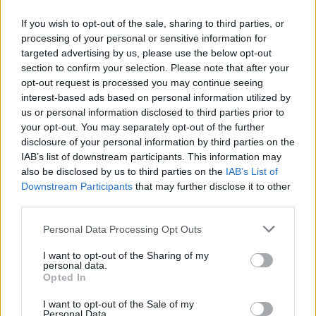
If you wish to opt-out of the sale, sharing to third parties, or
processing of your personal or sensitive information for
targeted advertising by us, please use the below opt-out
section to confirm your selection. Please note that after your
opt-out request is processed you may continue seeing
interest-based ads based on personal information utilized by
us or personal information disclosed to third parties prior to
your opt-out. You may separately opt-out of the further
Seguici su Google Discover
disclosure of your personal information by third parties on the
IAB’s list of downstream participants. This information may
Segui Libero Quotidiano su Google Discover
also be disclosed by us to third parties on the
IAB’s List of
Scegli Libero Quotidiano come fonte preferita
Downstream Participants
that may further disclose it to other
third parties.
SEZIONI
Personal Data Processing Opt Outs
I want to opt-out of the Sharing of my
SPETTACOLI
personal data.
Opted In
SCIENZA E TECH
I want to opt-out of the Sale of my
Personal Data.