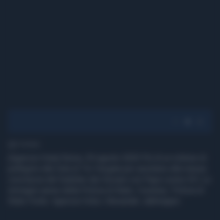
1' di lettura
(Agenzia Vista) Roma, 03 agosto 2025 Più di un milione di
pellegrini alla Vela di Tor Vergata per assistere alla messa
conclusiva del Giubileo dei Giovani con Papa Leone XIV. Le
immagini aeree della Polizia di Stato. Courtesy: Polizia di
Stato Fonte: Agenzia Vista / Alexander Jakhnagiev