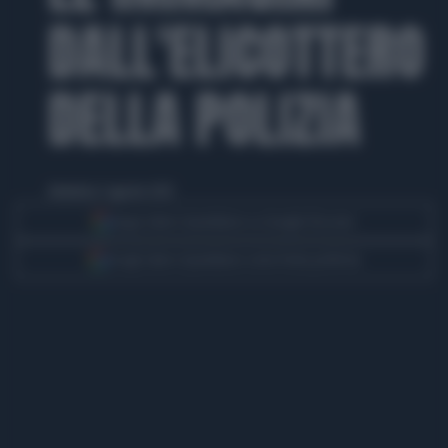
DALL'ELICOTTERO
DELLA POLIZIA
domenica 3 agosto 2025
Segui Libero Quotidiano su Google Discover
Scegli Libero Quotidiano come fonte preferita