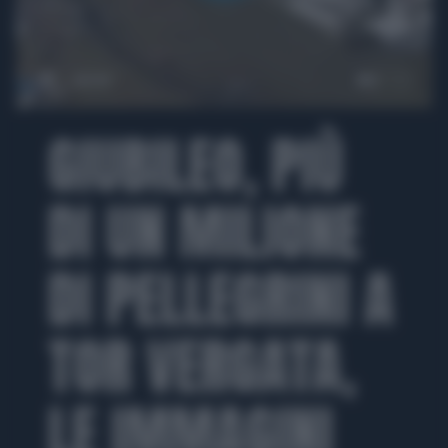
00:00
GIUBILEO, PIÙ
DI UN MILIONE
DI PELLEGRINI A
TOR VERGATA,
LE IMMAGINI