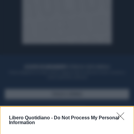
ACQUISTA UN ABBONAMENTO
OTTIENI DEI SUPER VANTAGGI
Potrai sfogliare la rivista online, leggere tutte le edizioni locali, ricevere a
casa il giornale cartaceo
SFOGLIA IL GIORNALE
ACQUISTA ABBONAMENTO
Libero Quotidiano -
Do Not Process My Personal
Information