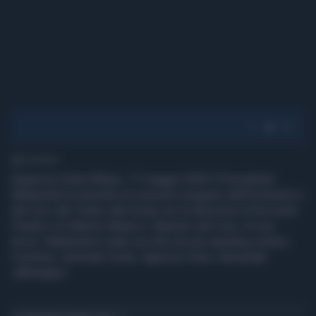
1' di lettura
(Agenzia Vista) Milano, 11 maggio 2026 Il Presidente
Mattarella ha assistito al concerto eseguito dall’Orchestra e
dal Coro del Teatro alla Scala con la direzione di Riccardo
Chailly e di Alberto Malazzi, Maestro del Coro. Al suo
arrivo, Mattarella è stato accolto da una standing ovation.
Courtesy: Quirinale Fonte: Agenzia Vista / Alexander
Jakhnagiev