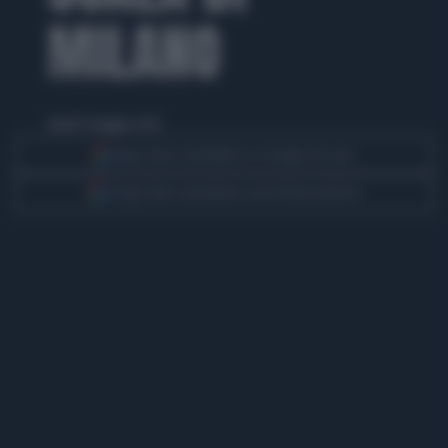
MILANO
lunedì 11 maggio 2026
Segui Libero Quotidiano su Google Discover
Scegli Libero Quotidiano come fonte preferita