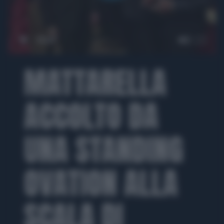
00:00
MATTARELLA
ACCOLTO DA
UNA STANDING
OVATION ALLA
SCALA DI