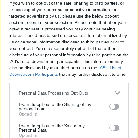
If you wish to opt-out of the sale, sharing to third parties, or
processing of your personal or sensitive information for
targeted advertising by us, please use the below opt-out
section to confirm your selection. Please note that after your
opt-out request is processed you may continue seeing
interest-based ads based on personal information utilized by
us or personal information disclosed to third parties prior to
your opt-out. You may separately opt-out of the further
Seguici su Google Discover
disclosure of your personal information by third parties on the
IAB’s list of downstream participants. This information may
Segui Libero Quotidiano su Google Discover
also be disclosed by us to third parties on the
IAB’s List of
Scegli Libero Quotidiano come fonte preferita
Downstream Participants
that may further disclose it to other
third parties.
SEZIONI
Personal Data Processing Opt Outs
I want to opt-out of the Sharing of my
SPETTACOLI
personal data.
Opted In
SCIENZA E TECH
I want to opt-out of the Sale of my
Personal Data.
Opted In