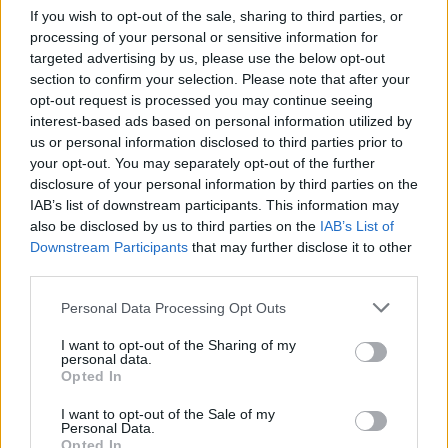
If you wish to opt-out of the sale, sharing to third parties, or
processing of your personal or sensitive information for
targeted advertising by us, please use the below opt-out
section to confirm your selection. Please note that after your
opt-out request is processed you may continue seeing
interest-based ads based on personal information utilized by
us or personal information disclosed to third parties prior to
your opt-out. You may separately opt-out of the further
Seguici su Google Discover
disclosure of your personal information by third parties on the
IAB’s list of downstream participants. This information may
Segui Libero Quotidiano su Google Discover
also be disclosed by us to third parties on the
IAB’s List of
Scegli Libero Quotidiano come fonte preferita
Downstream Participants
that may further disclose it to other
third parties.
SEZIONI
Personal Data Processing Opt Outs
I want to opt-out of the Sharing of my
SPETTACOLI
personal data.
Opted In
SCIENZA E TECH
I want to opt-out of the Sale of my
Personal Data.
Opted In