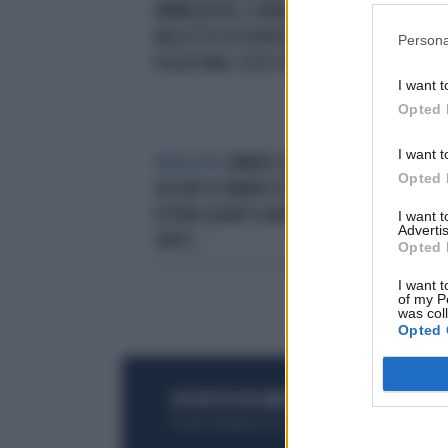
WIMBLEDON, È VIRALE IL
LA 
BALLETTO DI DJOKOVIC CON LA
"CR
Persona
FIGLIA TARA: ECCO COS'È IL PUMPAJ
AUT
I want t
Opted 
I want t
PARAGONI
SINNER E ALCARAZ, IL
DA 
Opted 
VELENO DI MARDY FISH: "DAI,
MIG
DITEMI QUANTO AVREBBERO
DJO
I want 
Advertis
VINTO..."
Opted 
I want t
of my P
was col
Opted 
ACQUISTA UN ABBONAMENTO
OTTIENI DEI
Potrai sfogliare la rivista online, leggere tutt