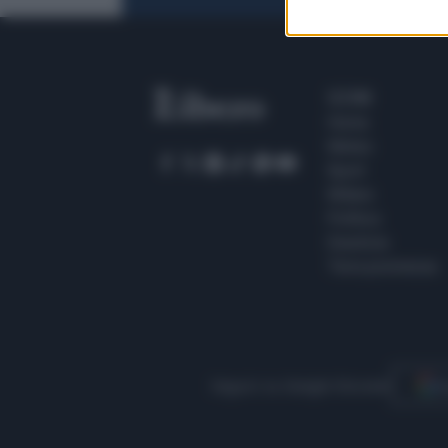
SEZIONI
Home
Meteo
Sport
Milano
Politica
Giustizia
Terra promessa
Seguici su Google Discover
S