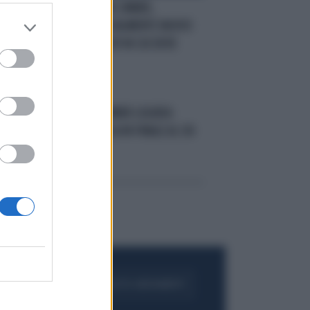
CONSIGLI
JANNIK SINNER,
E,
MCENROE UFFICIALMENTE NUOVO
COACH? "I 3 COLPI IN CUI DEVE
MIGLIORARE"
IL CAMPIONE
SINNER LIQUIDA
O
DJOKOVIC E VOLA IN FINALE AL SIX
O
KINGS SLAM
FOGLIA IL GIORNALE
ACQUISTA ABBONAMENTO