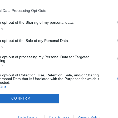
CONFESSIONE
DJOKOVIC,
ANTI-SINNER
NOVAK DJOKOVIC
IMINALI, INSEGUIMENTI IN
FATTO A PEZZI: "IMPRESENTABIL
l Data Processing Opt Outs
O...": SCONVOLGE IL MONDO
IMBARAZZANTE. MURRAY LO
o opt-out of the Sharing of my personal data.
INCORAGGIAVA? PENOSO"
In
o opt-out of the Sale of my Personal Data.
MONTECARLO
SINNER, LA
CAMPIONI
SIX KINGS SLAM,
In
LIOR RISPOSTA A KYRGIOS E
DJOKOVIC FA PUNTO E SINNER L
KOVIC: UNO SCHIAFFO MORALE
APPLAUDE: IL GESTO CATTURAT
to opt-out of processing my Personal Data for Targeted
ing.
DALLE TELECAMERE
In
o opt-out of Collection, Use, Retention, Sale, and/or Sharing
ersonal Data that Is Unrelated with the Purposes for which it
1
2
3
lected.
Out
CONFIRM
 SUPER VANTAGGI
S
e le edizioni locali, ricevere a casa il giornale cartaceo
Data Deletion
Data Access
Privacy Policy