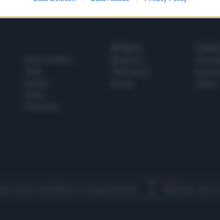
SPETTACOLI
SCIENZA
Rissa Politica
Spettacoli
Alimen
Italia
Televisione
beness
Europa
Gossip
Salute
Esteri
Economia
egui Libero Quotidiano su Google Discover
Scegli Libero