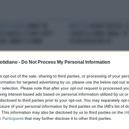
DIZIO SEVERO
SINNER "HA
NERVI TESI
NOVAK DJOKOVIC, L
SO FIDUCIA. CI SONO CREPE".
SCHIAFFO A JANNIK SINNER: "DI
ANTI OMBRE SU JANNIK
LUI NON MI INTERESSA"
otidiano -
Do Not Process My Personal Information
AZIONI E RISPOSTE
JANNIK
LA RIVELAZIONE
DJOKOVIC, LA
to opt-out of the sale, sharing to third parties, or processing of your per
NER SI SCATENA E GELA IL
RIVELAZIONE SU MOGLIE E FIGL
formation for targeted advertising by us, please use the below opt-out s
RNALISTA: "IN SILENZIO SU
DURANTE SINNER-ALCARAZ: "H
r selection. Please note that after your opt-out request is processed y
ETTI?"
PROVATO A TENERLI LONTANI"
eing interest-based ads based on personal information utilized by us or
disclosed to third parties prior to your opt-out. You may separately opt-
losure of your personal information by third parties on the IAB’s list of
LA COMMUNITY
. This information may also be disclosed by us to third parties on the
IA
Participants
that may further disclose it to other third parties.