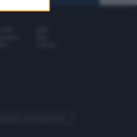
 E TECH
ALTRO
tazione e
Blog
ere
Podcast
 Quotidiano come fonte preferita