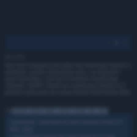
1' di lettura
New York si prepara a dire addio alle tradizionali cabine e a
sostituirle, a partire dal prossimo anno, con dispositivi
super-tecnologici. Una rete di emittenti a banda larga
chiamata 'LinkNYC' fornirà una connessione internet wi-fi
gratuita in gran parte dei cinque distretti della Grande Mela.
Tag
NEW YORK
TELEFONI
PUBBLICI
SOSTITUITI
INTERNET
WIFI
GRATIS
NEW YORK, SI LANCIA NUDO DAL PONTE DI BROOKLYN: UN VOLO DI 85
FOLLIA
METRI, IL VIDEO