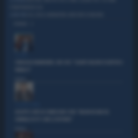
NEW YORK, MAXI HOT DOG A TIMES SQUARE PER I 250 ANNI
LA TROVATA
D'INDIPENDENZA USA
USA, ROGO A MANHATTAN: ARRESTATO EX MILITARE
A NEW YORK
OPINIONI
LE CIFRE
SONDAGGIO MANNHEIMER, UNO CHOC: "QUANTO VALGONO DI BATTISTA E
VANNACCI"
Politica
di
LA FUGA È FINITA
GIUSEPPE CONTE IN COMMISSIONE COVID: "MELONI MI DAVA DEL
CRIMINALE IN TV? COME LE RISPONDO"
Politica
di