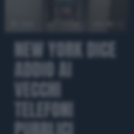
00:00
00:42
NEW YORK DICE
ADDIO AI
VECCHI
TELEFONI
PUBBLICI