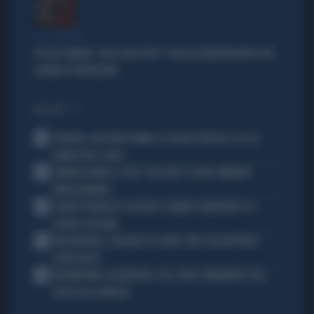
AGLI SGOCCIOLI
PD ALLO SBANDO, "MA LO HAI LETTO?": RISSA IN TRANSATLANTICO TRA
GUERINI E PROVENZANO
I PIÙ LETTI
1
JUVENTUS, MASSARA PIOMBA SU JOSHUA ZIRKZEE: ECCO LA
CHIAVE PER IL COLPO
2
FUNERALI BARESI, IL DITO "SPEZZATO" DI DIDA: IMMAGINI
IMPRESSIONANTI
3
È MORTO FRANCESCO GUCCINI: IL GRANDE CANTAUTORE SI È
SPENTO A 86 ANNI
4
KIMI ANTONELLI, VACANZE DA SOGNO: TUFFI, RACCHETTONI E
SUPER-YACHT
5
MASTANTUONO, ALAJBEGOVIC, PAZ, YILDIZ: FINALMENTE SI DÀ
SPAZIO ALLA FANTASIA