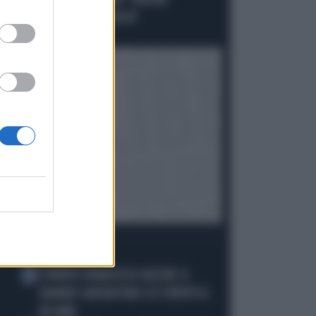
PAGLIACCIATA IN AULA: "PERCHÉ
GIOCANO A MOSCA CIECA"
Politica
di
I PIÙ LETTI
È MORTO FRANCESCO GUCCINI: IL
1
GRANDE CANTAUTORE SI È SPENTO A
86 ANNI