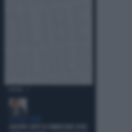
OPINIONI
LA FUGA È FINITA
GIUSEPPE CONTE IN COMMISSIONE COVID: