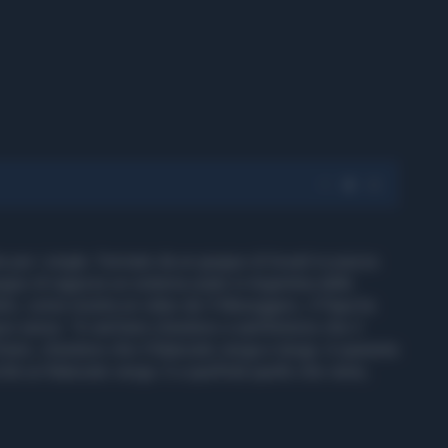
 per i single. Fermato da un gruppo di liceali in piazza
uppo di ragazze un sistema usato in Argentina dalle
arlo, come mostra un video de Il Messggero, il Papa ha
pio senso: "A vent’anni chiedono a sant’Antonio che il
’anni, chiedono che il fidanzato venga e tenga. A quaranta
è un fidanzato venga. E a quell'età quello che viene,