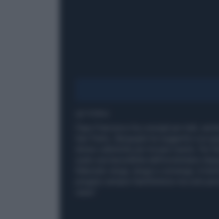
1' di lettura
Papa Francesco ha consigli per tutti, anche
San Pietro, Bergoglio ha suggerito a un gr
donne cattoliche per trovare marito. Per f
usato una barzelletta dall'involontario dop
fidanzato venga, tenga e convenga. A trent
pregano sempre Sant’Antonio ma solo perch
viene"