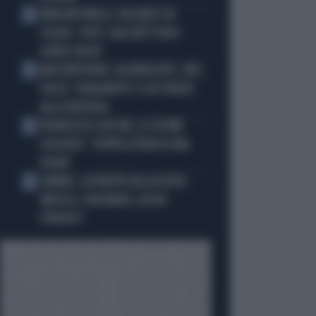
KIMI ANTONELLI, VACANZE DA
2
SOGNO: TUFFI, RACCHETTONI E
SUPER-YACHT
MASTANTUONO, ALAJBEGOVIC, PAZ,
3
YILDIZ: FINALMENTE SI DÀ SPAZIO
ALLA FANTASIA
FRANCESCO GUCCINI, LE ULTIME
4
VOLONTÀ: "SEPPELLITEMI IN UNA
VIGNA"
SINNER, LA VERITÀ SULLA VISITA
5
MEDICA: CINCINNATI, ALTRO
FORFAIT?