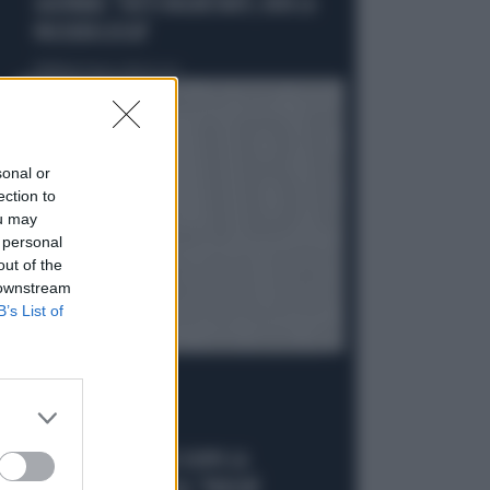
GASPARRI: "FATTI INQUIETANTI, NON LA
PASSERÀ LISCIA"
Politica
di Tommaso Montesano
sonal or
ection to
ou may
 personal
out of the
 downstream
B’s List of
CIRCO ROSSO
FDI RIDICOLIZZA AVS DOPO LA