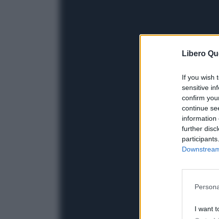
Libero Qu
If you wish 
sensitive in
confirm you
continue se
information 
further disc
participants
Downstream 
Persona
I want t