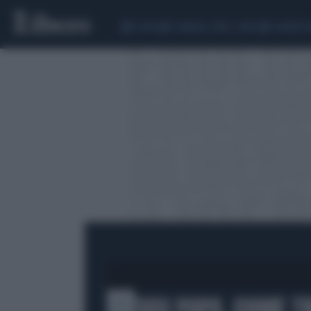
CEUTA
SCANDALO CONTE-COVID
SIGFRIDO 
"SCUSI PAPA, COME T