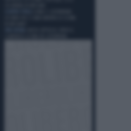
CHI BRINDA IN VATICANO
SCONTRO TOTALE
LEONE E I LEFEBVRIANI:
SECONDO VOI CI SARÀ DAVVERO LO SCISMA
IN VATICANO?
SPACCATURA
CHIESA CATTOLICA, VERSO IL
CLAMOROSO SCISMA DEI LEFEBVRIANI