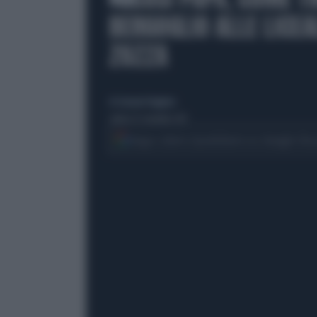
BERGOGLIO ALLE LICEA
ZOZZA
di Giovanni Ruggiero
sabato 25 novembre 2017
Segui Libero Quotidiano su Google Dis