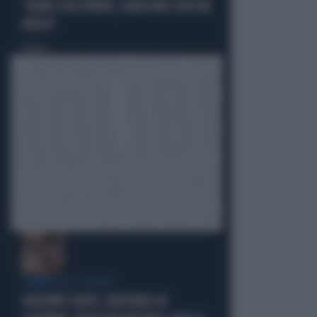
"GIURO SULL'ONORE, QUALCUNO L'HA GIÀ
PERSO"
Politica
di
ZAMPOLLI E L'HOTEL
GIUSEPPE CONTE, L'AFFONDO DI