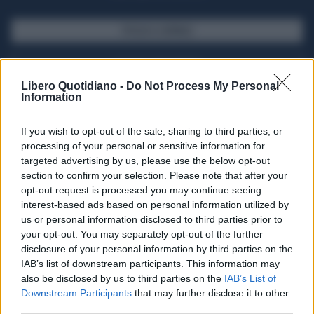
SFOGLIA IL GIORNALE
ACQUISTA ABBONAMENTO
Libero Quotidiano -
Do Not Process My Personal
Information
If you wish to opt-out of the sale, sharing to third parties, or
processing of your personal or sensitive information for
targeted advertising by us, please use the below opt-out
section to confirm your selection. Please note that after your
opt-out request is processed you may continue seeing
interest-based ads based on personal information utilized by
us or personal information disclosed to third parties prior to
your opt-out. You may separately opt-out of the further
Seguici su Google Discover
disclosure of your personal information by third parties on the
IAB’s list of downstream participants. This information may
Segui Libero Quotidiano su Google Discover
also be disclosed by us to third parties on the
IAB’s List of
Scegli Libero Quotidiano come fonte preferita
Downstream Participants
that may further disclose it to other
third parties.