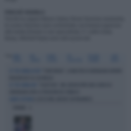
PERCHÈ VEDERLO
Perché la coppia Gibson-Danny Glover funziona veramente,
le scene d'azione sono orchestrate con bravura superiore
alla media (Donner è uno specialista). E i cattivi (Gary
Busey, Mitchell Ryan) sono tutti azzeccati.
Tag
ARMA
MEL
DANNY
SKY
RICHARD
GARY
LETALE
GIBSON
GLOVER
COLLECTION
DONNER
BUSEY
"POINT BREAK", LA MAESTRA DI ADRENALINA KATHRYN
SU "SKY CINEMA ACTION"
BIGELOW QUI È AL SUO MEGLIO
"FLIGHT RISK", MEL GIBSON OFFRE UNA SCARICA DI
SU "SKY CINEMA UNO"
ADRENALINA OLTRE LE PREVISIONI DEL PUBBLICO
IL GESÙ DI MEL GIBSON È UN FINLANDESE
JAAKKO OHTONEN
OPINIONI