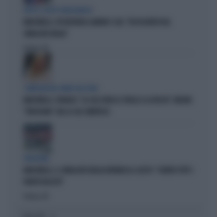
DOPO IL GESTO VERGOGNOSO
MARCINELLE, FDI INCHIODA LANDINI E CGIL: "DISSOCIATEVI DAL
SINDACATO BELGA"
Politica
di
COMPAGNI NEL NOME DELL'ODIO
MARCINELLE, FIDANZA: "LA CGIL VOLTA LE SPALLE A LA RUSSA". MELONI:
"VERGOGNA". MA LA CGIL SMENTISCE
VERGOGNA
MARCINELLE, IL SINDACATO BELGA RIVENDICA IL GESTO: "CONTRO TUTTI I
PARTITI FASCISTI"
Politica
di