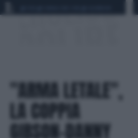
CEUTA
SCANDALO CONTE-COVID
CALCIOMERCATO
"ARMA LETALE",
LA COPPIA
GIBSON-DANNY