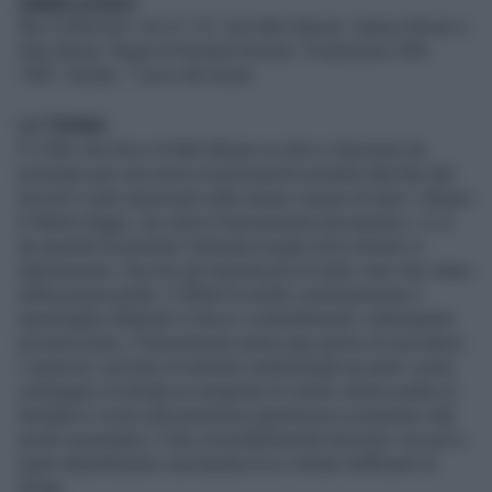
ARMA LETALE
Sky Collection, ore 21.15. Con Mel Gibson, Danny Glover e
Gary Busey. Regia di Richard Donner. Produzione USA
1987. Durata: 1 ora e 46 minuti
LA TRAMA
E' il film che fece di Mel Gibson un divo e funzionò da
prototipo per una serie di polizieschi prodotti alla fine del
secolo e tutti imperniati sulle strane coppie di sbirri. Gibson
è Martin Riggs, uno sbirro francamente psicopatico. Lo è
da quando ha perduto l'adorata moglie ed è entrato in
depressione. Ora non gli importa più di nulla. men che meno
della propria pelle. E difatti la mette continuamente a
repentaglio sfidando in feroci combattimenti i delinquenti
più pericolosi, Praticamente tenta ogni giorno di suicidarsi.
I superiori cercano di salvarlo mettendogli accanto come
compagno di strada un sergente di colore ottimo padre di
famiglia e vicino alla pensione (quindi poco propenso alle
azioni avventate). Il duo incredibilmente funziona. Da soli o
quasi debelleranno una banda di ex militari trafficanti di
droga.