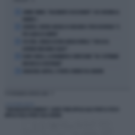
I PIÙ LETTI
1
JANNIK SINNER, "DOLCEMENTE OSSESSIONATO": CHI SI INCHINA AL
NUMERO 1
2
JUVENTUS, PAPERE-MICHELE DI GREGORIO E TIFOSI IN RIVOLTA: "IL
PIÙ SCARSO DI SEMPRE"
3
4 DI SERA, SENALDI AZZERA ANGELO BONELLI: "CON LUI AL
GOVERNO FARÀ MENO CALDO?"
4
FLAVIO COBOLLI, LA DRAMMATICA CONFESSIONE: "DA 3 SETTIMANE
NON RIESCO A RESPIRARE"
5
BADIASHILE-NAPOLI, SI TRATTA. ROMERO VA A MADRID
TI POTREBBERO INTERESSARE
COSA VEDIAMO STASERA?
"OGNI MALEDETTA DOMENICA", OLIVER STONE APPLICA ALLO SPORT LO STESSO
IMPULSO DELLE OPERE SULLA GUERRA