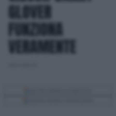
GLOVER
FUNZIONA
VERAMENTE
sabato 29 aprile 2023
Segui Libero Quotidiano su Google Discover
Scegli Libero Quotidiano come fonte preferita