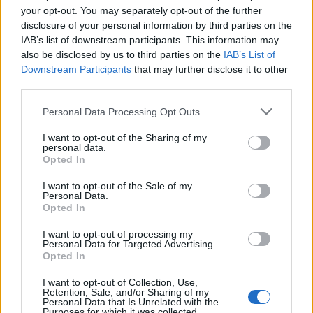
your opt-out. You may separately opt-out of the further
Seguici su Google Discover
disclosure of your personal information by third parties on the
IAB’s list of downstream participants. This information may
Segui Libero Quotidiano su Google Discover
also be disclosed by us to third parties on the
IAB’s List of
Scegli Libero Quotidiano come fonte preferita
Downstream Participants
that may further disclose it to other
third parties.
SEZIONI
Personal Data Processing Opt Outs
I want to opt-out of the Sharing of my
SPETTACOLI
personal data.
Opted In
SCIENZA E TECH
I want to opt-out of the Sale of my
Personal Data.
Opted In
ALTRO
I want to opt-out of processing my
Personal Data for Targeted Advertising.
Opted In
I want to opt-out of Collection, Use,
Retention, Sale, and/or Sharing of my
Personal Data that Is Unrelated with the
Purposes for which it was collected.