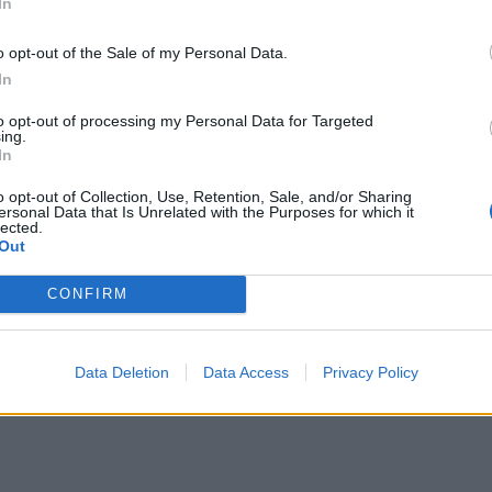
In
o opt-out of the Sale of my Personal Data.
In
to opt-out of processing my Personal Data for Targeted
ing.
In
o opt-out of Collection, Use, Retention, Sale, and/or Sharing
ersonal Data that Is Unrelated with the Purposes for which it
lected.
Out
CONFIRM
Data Deletion
Data Access
Privacy Policy