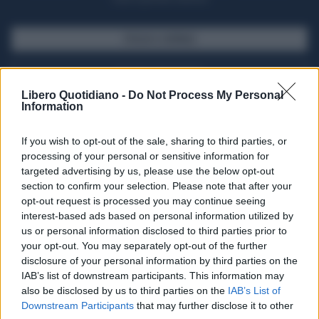
SFOGLIA IL GIORNALE
ACQUISTA ABBONAMENTO
Libero Quotidiano -
Do Not Process My Personal
Information
If you wish to opt-out of the sale, sharing to third parties, or
processing of your personal or sensitive information for
targeted advertising by us, please use the below opt-out
section to confirm your selection. Please note that after your
opt-out request is processed you may continue seeing
interest-based ads based on personal information utilized by
us or personal information disclosed to third parties prior to
your opt-out. You may separately opt-out of the further
Seguici su Google Discover
disclosure of your personal information by third parties on the
IAB’s list of downstream participants. This information may
Segui Libero Quotidiano su Google Discover
also be disclosed by us to third parties on the
IAB’s List of
Scegli Libero Quotidiano come fonte preferita
Downstream Participants
that may further disclose it to other