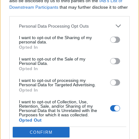
also be disclosed by us to third parties on the
IAB’s List of
Scegli Libero Quotidiano come fonte preferita
Downstream Participants
that may further disclose it to other
third parties.
SEZIONI
Personal Data Processing Opt Outs
I want to opt-out of the Sharing of my
SPETTACOLI
personal data.
Opted In
SCIENZA E TECH
I want to opt-out of the Sale of my
Personal Data.
Opted In
ALTRO
I want to opt-out of processing my
Personal Data for Targeted Advertising.
Opted In
I want to opt-out of Collection, Use,
Retention, Sale, and/or Sharing of my
Personal Data that Is Unrelated with the
Purposes for which it was collected.
Libero Shopping
Contatti
Pubblicità
Cookie policy
Privacy policy
Opted Out
Condizioni generali
Modello 231
Assistenza
Preferenze Privacy
CONFIRM
Editoriale Libero S.r.l. - Sede Legale: Via dell’Aprica 18, 20158 Milano -