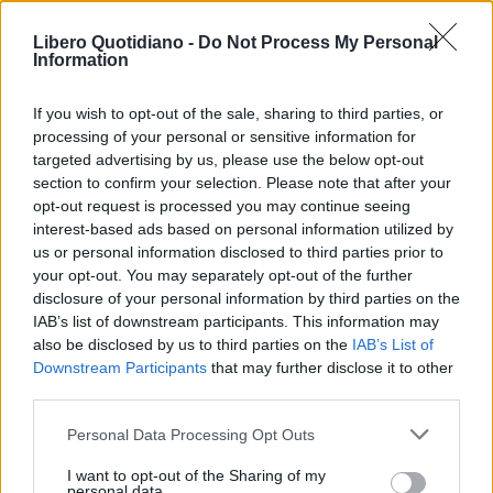
ACQUISTA ABBONAMENTO
Libero Quotidiano -
Do Not Process My Personal
Information
If you wish to opt-out of the sale, sharing to third parties, or
processing of your personal or sensitive information for
targeted advertising by us, please use the below opt-out
section to confirm your selection. Please note that after your
opt-out request is processed you may continue seeing
interest-based ads based on personal information utilized by
us or personal information disclosed to third parties prior to
your opt-out. You may separately opt-out of the further
Seguici su Google Discover
disclosure of your personal information by third parties on the
IAB’s list of downstream participants. This information may
Segui Libero Quotidiano su Google Discover
also be disclosed by us to third parties on the
IAB’s List of
Scegli Libero Quotidiano come fonte preferita
Downstream Participants
that may further disclose it to other
third parties.
SEZIONI
Personal Data Processing Opt Outs
I want to opt-out of the Sharing of my
SPETTACOLI
personal data.