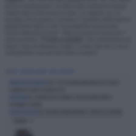
ancora a destinazione": ha detto nella conferenza stampa
indetta dopo la decisione sui tassi. La Lagarde, poi, ha
spiegato che la guerra in Ucraina e l' aumento delle tensioni
geopolitiche fanno sì che "le prospettive economiche
restino altamente incerte". Infine un annuncio anche per il
mese prossimo: "
È molto probabile
" che continueremo ad
alzare i tassi di interesse a luglio "a meno che non ci sia un
cambiamento concreto del nostro scenario".
Tag
BCE
CHRISTINE LAGARDE
TASSI DI INTERESSE
LEGA, "ECCO LA NUOVA BANCONOTA DA 20 EURO":
RIDERE PER NON PIANGERE
CLAMOROSO SILURO SU URSULA E UE
BCE, L'INCERTEZZA È ELEVATA E I TASSI RESTANO FERMI. A
EUROTOWER
SETTEMBRE SI VEDRÀ...
BCE, BISOGNA SALVAGUARDARE IL CREDITO AL CONSUMO
LE MOSSE DELLA BCE
OPINIONI