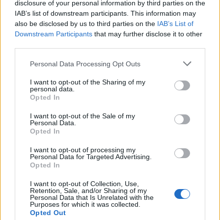
Seguici su Google Discover
disclosure of your personal information by third parties on the
IAB’s list of downstream participants. This information may
Segui Libero Quotidiano su Google Discover
also be disclosed by us to third parties on the
IAB’s List of
Scegli Libero Quotidiano come fonte preferita
Downstream Participants
that may further disclose it to other
third parties.
SEZIONI
Personal Data Processing Opt Outs
I want to opt-out of the Sharing of my
SPETTACOLI
personal data.
Opted In
SCIENZA E TECH
I want to opt-out of the Sale of my
Personal Data.
Opted In
ALTRO
I want to opt-out of processing my
Personal Data for Targeted Advertising.
Opted In
I want to opt-out of Collection, Use,
Retention, Sale, and/or Sharing of my
Personal Data that Is Unrelated with the
Purposes for which it was collected.
Libero Shopping
Contatti
Pubblicità
Cookie policy
Privacy policy
Opted Out
Condizioni generali
Modello 231
Assistenza
Preferenze Privacy