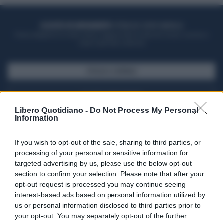
ACQUISTA UN ABBONAMENTO
OTTIENI DEI SUPER VANTAGGI
Potrai sfogliare la rivista online, leggere tutte le edizioni locali, ricevere a
casa il giornale cartaceo
SFOGLIA IL GIORNALE
ACQUISTA ABBONAMENTO
Libero Quotidiano -
Do Not Process My Personal
Information
If you wish to opt-out of the sale, sharing to third parties, or
processing of your personal or sensitive information for
targeted advertising by us, please use the below opt-out
section to confirm your selection. Please note that after your
opt-out request is processed you may continue seeing
interest-based ads based on personal information utilized by
us or personal information disclosed to third parties prior to
your opt-out. You may separately opt-out of the further