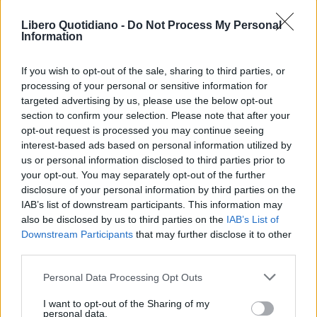
ACQUISTA ABBONAMENTO
Libero Quotidiano -
Do Not Process My Personal
Information
If you wish to opt-out of the sale, sharing to third parties, or
processing of your personal or sensitive information for
targeted advertising by us, please use the below opt-out
section to confirm your selection. Please note that after your
opt-out request is processed you may continue seeing
interest-based ads based on personal information utilized by
us or personal information disclosed to third parties prior to
your opt-out. You may separately opt-out of the further
Seguici su Google Discover
disclosure of your personal information by third parties on the
IAB’s list of downstream participants. This information may
Segui Libero Quotidiano su Google Discover
also be disclosed by us to third parties on the
IAB’s List of
Scegli Libero Quotidiano come fonte preferita
Downstream Participants
that may further disclose it to other
third parties.
SEZIONI
Personal Data Processing Opt Outs
I want to opt-out of the Sharing of my
SPETTACOLI
personal data.