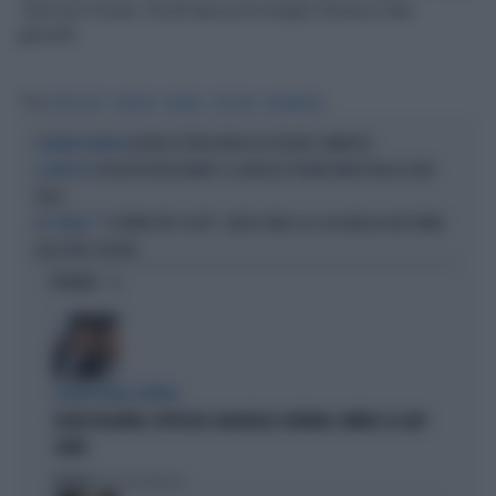
Gun’con Cruise. Scott lascia la moglie Donna e due
gemelli.
Tag
TONY SCOTT
REGISTA
SUICIDA
TOP GUN
HOLLYWOOD
ELENA DI TROIA NERA FA LITIGARE L'AMERICA
L'ULTIMA POLEMICA
IL REGISTA ROB REINER E LA MOGLIE TROVATI MORTI NELLA LORO
IL DELITTO
VILLA
"L'ULTIMO BOY SCOUT", BRUCE WILLIS AL SUO MEGLIO NEI PANNI
SU "ITALIA 1"
DELL'EROE SFIGATO
OPINIONI
LA RETE DELLA COPPIA
OLIVIA PALADINO, IPOTECHE E MAGHEGGI CONTABILI: OMBRE SU LADY
CONTE
Politica
di Giacomo Amadori