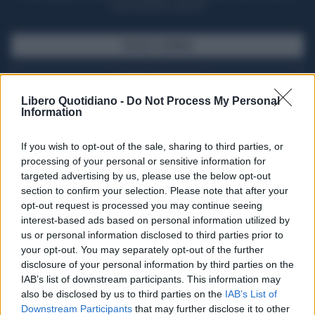
casa il giornale cartaceo
SFOGLIA IL GIORNALE
ACQUISTA ABBONAMENTO
Libero Quotidiano -
Do Not Process My Personal
Information
If you wish to opt-out of the sale, sharing to third parties, or
processing of your personal or sensitive information for
targeted advertising by us, please use the below opt-out
section to confirm your selection. Please note that after your
opt-out request is processed you may continue seeing
interest-based ads based on personal information utilized by
us or personal information disclosed to third parties prior to
your opt-out. You may separately opt-out of the further
Seguici su Google Discover
disclosure of your personal information by third parties on the
IAB’s list of downstream participants. This information may
Segui Libero Quotidiano su Google Discover
also be disclosed by us to third parties on the
IAB’s List of
Scegli Libero Quotidiano come fonte preferita
Downstream Participants
that may further disclose it to other