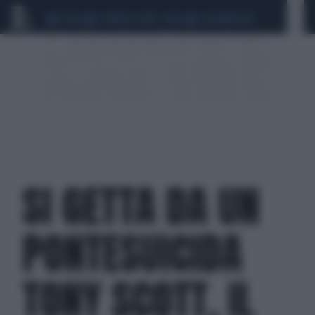
CEUTA
SCANDALO CONTE-COVID
CALCIOMERCATO
SI GETTA DA UN
PONTESUICIDA
TONY SCOTT, IL