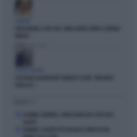
STRATEGIE
GIORGIA MELONI, IL VOTO UTILE: L'ARMA SEGRETA CONTRO IL GENERALE
VANNACCI
Politica
di Fausto Carioti
ACCUSE E SOSPETTI
LUCIO MALAN SULL'AUDIZIONE "ANOMALA" DI CONTE: "AMICI MOLTO
VICINI AL PD..."
I PIÙ LETTI
1
ECATOMBE A MONTREAL, TENNIS IN GINOCCHIO: TUTTA COLPA
DELL'ATP
2
DIOMANDE, L'ACQUISTO PIÙ CARO NELLA STORIA DEL REAL