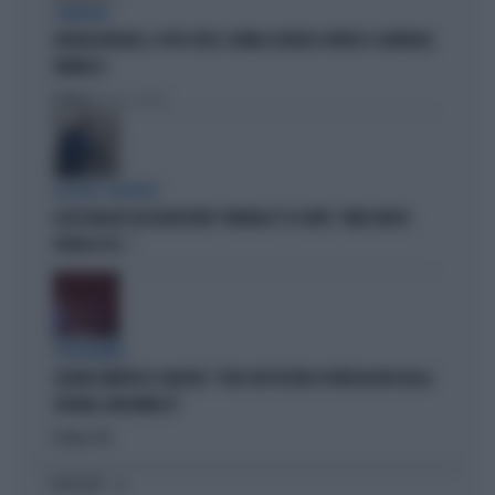
STRATEGIE
GIORGIA MELONI, IL VOTO UTILE: L'ARMA SEGRETA CONTRO IL GENERALE
VANNACCI
Politica
di Fausto Carioti
ACCUSE E SOSPETTI
LUCIO MALAN SULL'AUDIZIONE "ANOMALA" DI CONTE: "AMICI MOLTO
VICINI AL PD..."
VICEPREMIER
SALVINI SMENTISCE SANCHEZ: "BLOCCATI DECINE DI IRREGOLARI DALLA
SPAGNA, NON MINACCI"
Politica
di
I PIÙ LETTI