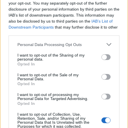
your opt-out. You may separately opt-out of the further
Seguici su Google Discover
disclosure of your personal information by third parties on the
IAB’s list of downstream participants. This information may
Segui Libero Quotidiano su Google Discover
also be disclosed by us to third parties on the
IAB’s List of
Scegli Libero Quotidiano come fonte preferita
Downstream Participants
that may further disclose it to other
third parties.
SEZIONI
Personal Data Processing Opt Outs
I want to opt-out of the Sharing of my
SPETTACOLI
personal data.
Opted In
SCIENZA E TECH
I want to opt-out of the Sale of my
Personal Data.
Opted In
ALTRO
I want to opt-out of processing my
Personal Data for Targeted Advertising.
Opted In
I want to opt-out of Collection, Use,
Retention, Sale, and/or Sharing of my
Personal Data that Is Unrelated with the
Purposes for which it was collected.
Libero Shopping
Contatti
Pubblicità
Cookie policy
Privacy policy