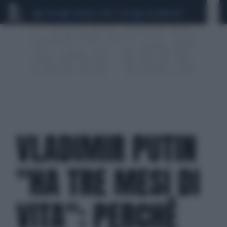
CEUTA
SCANDALO CONTE-COVID
CALCIOMERCATO
VLADIMIR PUTIN
"HA TRE MESI DI
VITA": PERCHÉ