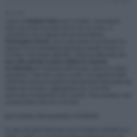
1' di lettura
I giorni di
Vladimir Putin
sono «contati», il presidente
russo non rimarrà al potere più di «tre-sei mesi». A
sostenerlo è un ex agente dei servizi britannici,
Christopher Steele
, noto come autore di un dossier sui
rapporti fra l'ex presidente americano Donald Trump e il
Cremlino. Intervistato dalla BBc, Steele ha affermato che,
una volta entrate in pieno effetto le sanzioni
occidentali
per l'invasione dell'Ucraina, specie in campo
energetico, Putin avrà i giorni contati. L'ex agente ha fatto
riferimento anche ai segnali di decadimento della salute del
leader del Cremlino, aggiungendo che, se le fonti
americane e britanniche sono corrette, Putin potrebbe venir
«incapacitato» entro tre o sei mesi.
[[ge:kolumbus:liberoquotidiano:31934844]]
Ex capo del desk Russia dei servizi britannici dell'MI6 fra il
2006 e il 2009, in occasione delle presidenziali Usa del