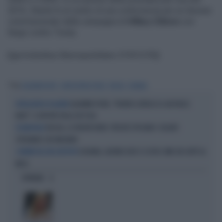
2016, Steele fu al centro di una controversia per un dossier
commissionato dalla campagna di
Hillary Clinton
con
fango contro Trump.
[[ge:kolumbus:liberoquotidiano:31931270]]
Tag
VLADIMIR PUTIN
CHRISTOPHER STEELE
RUSSIA
UCRAINA
VLADIMIR PUTIN, "PRONTO L'ATTACCO A UN PAESE
INTELLIGENCE IN ALLERTA
NATO": IL REPORT DEGLI 007 USA
RUSSIA, LE VEDOVE NERE: PERCHÉ SPOSANO I SOLDATI
ESCAMOTAGE
SPERANDO CHE MUOIANO
UCRAINA, AIUTARE KIEV CI COSTA COME UN CAFFÈ AL
I NUMERI DEL KIEL INSTITUTE
MESE
OPINIONI