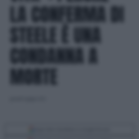
LA CONFERMA DI
STEELE È UNA
CONDANNA A
MORTE
giovedì 9 giugno 2022
Segui Libero Quotidiano su Google Discover