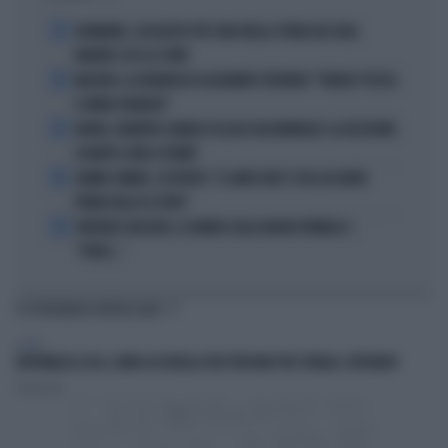
1
DIOMANDE, L'ACQUISTO PIÙ CARO NELLA STORIA DEL REAL
MADRID: ECCO LE CIFRE
2
MACRON, LA DENUNCIA DI ALEXANDR STEPANOV: "PARIGI? PUZZA
E URINA OVUNQUE"
3
ARTAN, L'ARBITRO SOMALO ESCLUSO DAI MONDIALI? LA DECISIONE:
SCHIAFFO-UEFA A TRUMP
4
JANNIK SINNER, L'ESPERTO: "IL GINOCCHIO? COSA ACCADRÀ
PRIMA DELLO US OPEN"
5
FREDERIC VASSEUR, IL DUBBIO SULLA NUOVA FORMULA 1:
"FORSE..."
TI POTREBBERO INTERESSARE
ESTERI
REPUBBLICA CECA, UOMO ACCOLTELLA TRE PERSONE PER STRADA: CATTURATO
Redazione