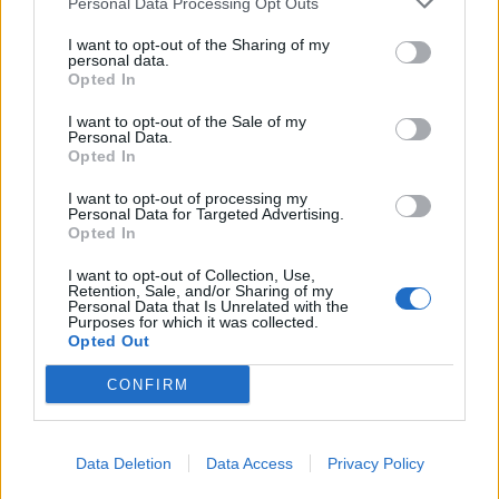
SEZIONI
Personal Data Processing Opt Outs
I want to opt-out of the Sharing of my
SPETTACOLI
personal data.
Opted In
SCIENZA E TECH
I want to opt-out of the Sale of my
Personal Data.
Opted In
ALTRO
I want to opt-out of processing my
Personal Data for Targeted Advertising.
Opted In
I want to opt-out of Collection, Use,
Retention, Sale, and/or Sharing of my
Personal Data that Is Unrelated with the
Purposes for which it was collected.
Libero Shopping
Contatti
Pubblicità
Cookie policy
Privacy policy
Opted Out
Condizioni generali
Modello 231
Assistenza
Preferenze Privacy
CONFIRM
Editoriale Libero S.r.l. - Sede Legale: Via dell’Aprica 18, 20158 Milano -
Registro Imprese di Milano Monza Brianza Lodi: C.F. e P.IVA 06823221004 -
R.E.A. Milano n. 1690166 Cap. Soc. € 400.000,00 i.v.
Tutti i diritti riservati - ISSN (sito web): 2531-6370
Data Deletion
Data Access
Privacy Policy